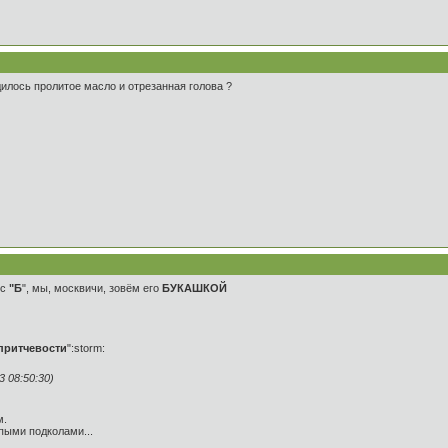
илось пролитое масло и отрезанная голова ?
ус
"Б
", мы, москвичи, зовём его
БУКАШКОЙ
"притчевости
":storm:
 08:50:30)
м.
пыми подколами...