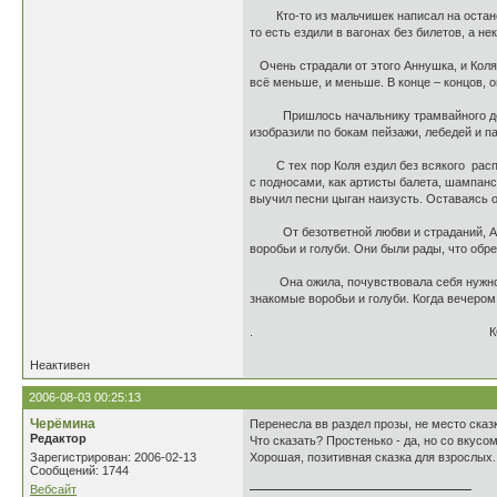
Кто-то из мальчишек написал на остановк
то есть ездили в вагонах без билетов, а н
Очень страдали от этого Аннушка, и Коля,
всё меньше, и меньше. В конце – концов, 
Пришлось начальнику трамвайного депо, 
изобразили по бокам пейзажи, лебедей и п
С тех пор Коля ездил без всякого распис
с подносами, как артисты балета, шампан
выучил песни цыган наизусть. Оставаясь о
От безответной любви и страданий, Аннуш
воробьи и голуби. Они были рады, что обр
Она ожила, почувствовала себя нужной, 
знакомые воробьи и голуби. Когда вечером
. КОНЕ
Неактивен
2006-08-03 00:25:13
Черёмина
Перенесла вв раздел прозы, не место сказ
Редактор
Что сказать? Простенько - да, но со вкус
Зарегистрирован: 2006-02-13
Хорошая, позитивная сказка для взрослых.
Сообщений: 1744
Вебсайт