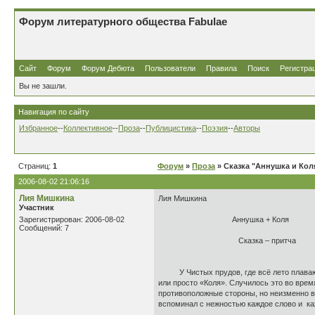
Форум литературного общества Fabulae
Сайт
Форум
Форум Дебюта
Пользователи
Правила
Поиск
Регистра
Вы не зашли.
Навигация по сайту
Избранное
--
Коллективное
--
Проза
--
Публицистика
--
Поэзия
--
Авторы
Страниц:
1
Форум
»
Проза
» Сказка "Аннушка и Кол
2006-08-02 21:06:16
Лия Мишкина
Лия Мишкина
Участник
Зарегистрирован: 2006-08-02
Аннушка +
Сообщений: 7
Сказка – притча
У Чистых прудов, где всё лето плавают г
или просто «Коля». Случилось это во врем
противоположные стороны, но неизменно вс
вспоминал с нежностью каждое слово и каж