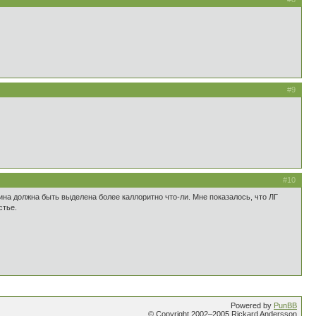
#9
#10
стина должна быть выделена более каллоритно что-ли. Мне показалось, что ЛГ
стье.
Powered by
PunBB
© Copyright 2002–2005 Rickard Andersson