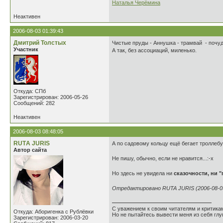
Наталья Черёмина
Неактивен
2006-08-03 01:39:43
Дмитрий Толстых
Чистые пруды - Аннушка - трамвай - почуд
Участник
А так, без ассоциаций, миленько.
Откуда: СПб
Зарегистрирован: 2006-05-26
Сообщений: 282
Неактивен
2006-08-03 08:48:05
RUTА JURIS
А по садовому кольцу ещё бегает троллеб
Автор сайта
Не пишу, обычно, если не нравится...:-x
Но здесь не увидела ни
сказочности, ни 
Отредактировано RUTA JURIS (2006-08-03
С уважением к своим читателям и критика
Откуда: Аборигенка с Рублёвки
Но не пытайтесь вывести меня из себя глу
Зарегистрирован: 2006-03-20