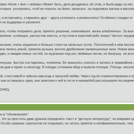
е «Коля + Аня = любовь» Может быть, дети догадались об этом, и были рады за них
екоторые ухитрялись, чтоб не платить за билет, проехать на подножках вагона и висели 
 и встречаясь, старались друг – друга успокоить и развеселить! Особенно страдал от
он не выдержал и уволился.
чтобы поправить дела, принять решение, изменившее жизнь влюбленных. За выходной
авлинов, гуляющих, распустив хвосты, и пустили в короткий рейс вокруг Чистых прудов
ания, очень медленно и больше стоял на запасных путях. Посетителей в нём весел
ское лилось рекой, гремела музыка, весело дребезжали занавешенные окна. Новая жи
дин, и ожидая новых гостей, он мурлыкал под нос любимые песни, но Аннушку не вспо
ка быстро состарилась, полиняла. Её пришлось списать и загнать в трамвайное деп
ели дом и приют в непогоду. В гнёздах отложили яйца и вывели птенцов. Птенцы весе
счастливой и забыла навсегда о прошлой любви. Через год её отремонтировали и пу
 она оставалась одна, они залетали к ней в гости и наперебой рассказывали последние
Ц
ке в "объявлениях".
ом. Из-за простоты даже думала определить текст в "детскую литературу", но вовремя
 Особо широких горизонтов не открывает, но читать приятно и необременительно, тем 