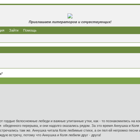
Приглашаем литераторов и сочувствующих!
ция
Зайти
Помощь
я"
 Коля
ордые белоснежные лебеди и важные упитанные утки, как - то познакомились на кон
я обеденного перерыва, и они надолго оказались рядом. За это время Аннушка и Коля 
тречались там же. Аннушка читала Коле любимые стихи, а он пел ей негромко песни и 
дую встречу, потому что Аннушка и Коля любили друг - друга!