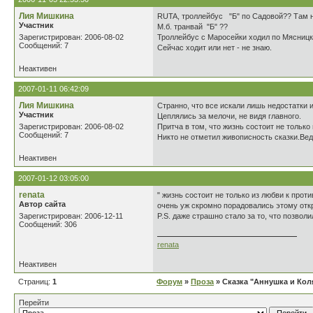
Лия Мишкина
RUTA, троллейбус "Б" по Садовой?? Там н
Участник
М.б. транвай "Б" ??
Зарегистрирован: 2006-08-02
Троллейбус с Маросейки ходил по Мясницк
Сообщений: 7
Сейчас ходит или нет - не знаю.
Неактивен
2007-01-11 06:42:09
Лия Мишкина
Странно, что все искали лишь недостатки 
Участник
Цеплялись за мелочи, не видя главного.
Зарегистрирован: 2006-08-02
Притча в том, что жизнь состоит не только
Сообщений: 7
Никто не отметил живописность сказки.Ве
Неактивен
2007-01-12 03:05:00
renata
" жизнь состоит не только из любви к прот
Автор сайта
очень уж скромно порадовались этому отк
Зарегистрирован: 2006-12-11
P.S. даже страшно стало за то, что позвол
Сообщений: 306
renata
Неактивен
Страниц:
1
Форум
»
Проза
» Сказка "Аннушка и Кол
Перейти