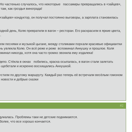
.Но частенько случалось, что некоторые пассажиры превращались в «зайцев»,
там, как гроздья винограда!
 «зайцев» кондуктор, он получал постоянно выговоры, а зарплата становилась
 день, Колю превратили в вагон – ресторан. Его раскрасили в яркие цвета,
.
или песнями и музыкой цыгане, между столиками порхали красивые официантки
знь увлекла Колю. Он всё реже и реже вспоминал Аннушку и прошлое. Коля
минал никогда, хотя она часто громко звонила ему издалека!
о. Стёкла в окнах побились, краска осыпалась, в вагон стали залетать
ло щебетали и искренно восхищались Аннушкой.
стили по другому маршруту. Каждый раз теперь её встречали весёлым гомоном
 новости и добрые сказки
#2
 одумалась. Проблемы таки не детские поднимаются.
более, что все хорошо кончается.