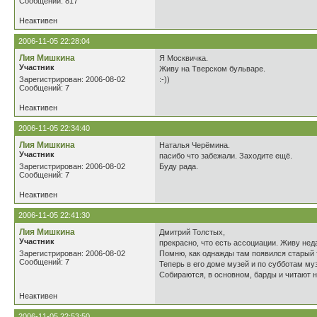
Сообщений: 817
Неактивен
2006-11-05 22:28:04
Лия Мишкина
Я Москвичка.
Участник
Живу на Тверском бульваре.
Зарегистрирован: 2006-08-02
:-))
Сообщений: 7
Неактивен
2006-11-05 22:34:40
Лия Мишкина
Наталья Черёмина.
Участник
пасибо что забежали. Заходите ещё.
Зарегистрирован: 2006-08-02
Буду рада.
Сообщений: 7
Неактивен
2006-11-05 22:41:30
Лия Мишкина
Дмитрий Толстых,
Участник
прекрасно, что есть ассоциации. Живу нед
Зарегистрирован: 2006-08-02
Помню, как однажды там появился старый т
Сообщений: 7
Теперь в его доме музей и по субботам м
Собираются, в основном, барды и читают н
Неактивен
2006-11-05 22:53:50