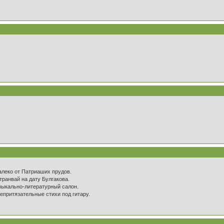
алеко от Патриаших прудов.
ранвай на дату Булгакова.
узыкально-литературный салон.
епритязательные стихи под гитару.