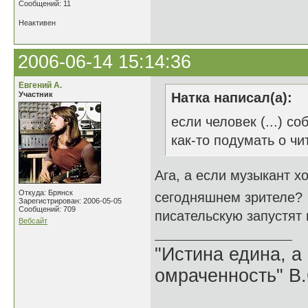
Сообщений: 11
Неактивен
2006-06-14 15:14:36
Евгений А.
Участник
Натка написал(а):
если человек (...) с
как-то подумать о чи
Ага, а если музыкант х
Откуда: Брянск
сегодняшнем зрителе?
Зарегистрирован: 2006-05-05
Сообщений: 709
писательскую запустят н
Вебсайт
"Истина едина, а
омраченность" В