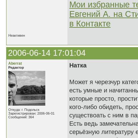
Мои избранные т
Евгений А. на Ст
в Контакте
Неактивен
2006-06-14 17:01:04
Aberrat
Натка
Редактор
Может я черезчур катег
есть умные и начитанны
которые просто, прости
кого-либо обидеть, про
Откуда: г. Подольск
Зарегистрирован: 2006-06-01
существоать с ним в па
Сообщений: 364
Есть ведь замечательная
серьёзную литературу 