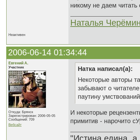
никому не даем читать 
Наталья Черёми
Неактивен
2006-06-14 01:34:44
Евгений А.
Участник
Натка написал(а):
Некоторые авторы т
забывают о читателе,
паутину умствований
И некоторые рецензент
Откуда: Брянск
Зарегистрирован: 2006-05-05
Сообщений: 709
примитив - нарочито с
Вебсайт
"Истина едина, а