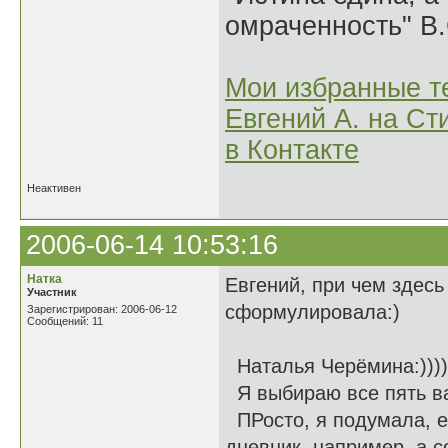
омраченность" В
Мои избранные т
Евгений А. на Ст
в Контакте
Неактивен
2006-06-14 10:53:16
Натка
Евгений, при чем здесь
Участник
сформулировала:)
Зарегистрирован: 2006-06-12
Сообщений: 11
Наталья Черёмина:))))
Я выбираю все пять ва
ПРосто, я подумала, ес
дневник, например, а с