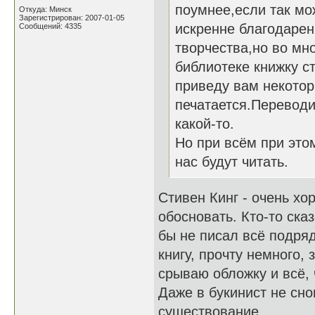
поумнее,если так мо
Откуда: Минск
Зарегистрирован: 2007-01-05
искренне благодаре
Сообщений: 4335
творчества,но во м
библиотеке книжку с
приведу вам некотор
печатается.Перевод
какой-то.
Но при всём при это
нас будут читать.
Стивен Кинг - очень хо
обосновать. Кто-то ска
бы не писал всё подряд
книгу, прочту немного, 
срываю обложку и всё, 
Даже в букинист не сно
существование.