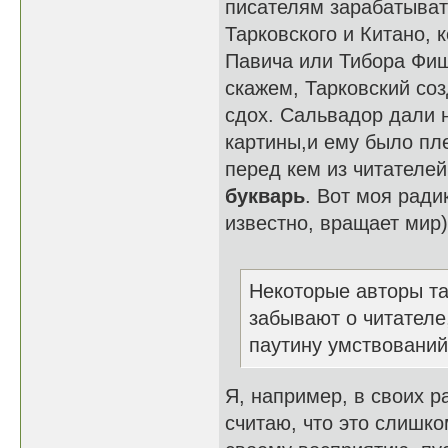
писателям зарабатыват
Тарковского и Китано, 
Павича или Тибора Фише
скажем, Тарковский со
сдох. Сальвадор дали н
картины,и ему было пле
перед кем из читателе
букварь
. Вот моя ради
известно, вращает мир)
Некоторые авторы т
забывают о читателе,
паутину умствований
Я, например, в своих р
считаю, что это слишком