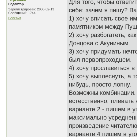
Черёмина
Для того, чтобы ответи
Редактор
себя: зачем я пишу? В
Зарегистрирован: 2006-02-13
Сообщений: 1744
1) хочу вписать свое и
Вебсайт
памятником между Пуш
2) хочу разбогатеть, ка
Донцова с Акуниным.
3) хочу придумать нечто
был первопроходцем.
4) хочу прославиться в
5) хочу выплеснуть, а 
нибудь, просто лопну.
Возможны комбинации. 
естесственно, плевать
варианте 2 - пишем в у
максимально усредненн
произведение читателю
варианте 4 пишем в уг