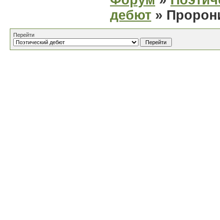
Форум
»
Поэтич
дебют
» Пророн
Перейти