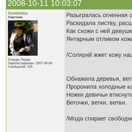
2008-10-11 10:03:07
Xranitelniza
Разыгралась огненная о
Участник
Раскидала листву, рас
Как схожи с ней девушк
Янтарным отливом кож
/Солярий жжет кожу на
Откуда: Пермь
Зарегистрирован: 2007-08-06
Сообщений: 159
Обнажила деревья, ветв
Проронила холодные к
Ножки девичьи втиснут
Веточки, ветки, ветви.
/Мода спирает свободн