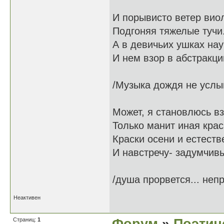
И порывисто ветер виол
Подгоняя тяжелые тучи
А в девичьих ушках нау
И нем взор в абстракци
/Музыка дождя не усл
Может, я становлюсь в
Только манит иная кра
Краски осени и естеств
И навстречу- задумчивы
/душа прорвется... неп
Неактивен
Страниц:
1