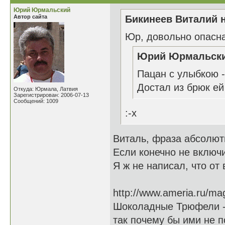
Юрий Юрмальский
Автор сайта
Бикинеев Виталий н
Юр, довольно опасн
Юрий Юрмальский
Пацан с улыбко
Достал из брюк ей
Откуда: Юрмала, Латвия
Зарегистрирован: 2006-07-13
Сообщений: 1009
:-x
Виталь, фраза абсолю
Если конечно не включ
Я ж не написал, что от
http://www.ameria.ru/m
Шоколадные Трюфели - 
так почему бы ими не п