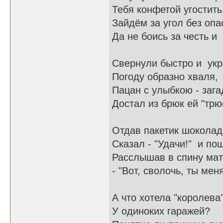
Тебя конфетой угос
Зайдём за угол без о
Да не боись за честь и 
Свернули быстро и
Погоду образно
Пацан с улыбкою - 
Достал из брюк ей "
Отдав пакетик шо
Сказал - "Удачи
Расслышав в спину 
- "Вот, сволочь, ты 
А что хотела "кор
У одиноких гар