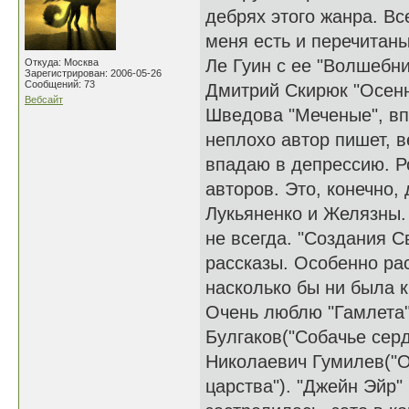
дебрях этого жанра. В
меня есть и перечитаны
Ле Гуин с ее "Волшебн
Откуда: Москва
Зарегистрирован: 2006-05-26
Сообщений: 73
Дмитрий Скирюк "Осенн
Вебсайт
Шведова "Меченые", вп
неплохо автор пишет, в
впадаю в депрессию. Р
авторов. Это, конечно,
Лукьяненко и Желязны.
не всегда. "Создания Св
рассказы. Особенно рас
насколько бы ни была к
Очень люблю "Гамлета"
Булгаков("Собачье серд
Николаевич Гумилев("О
царства"). "Джейн Эйр"