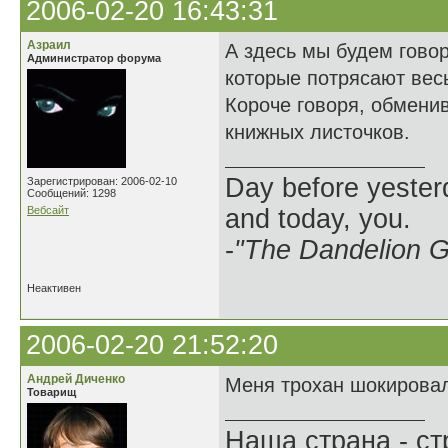
2006-02-20 16:43:31
Азраил
А здесь мы будем говор
Администратор форума
которые потрясают весь
Короче говоря, обмени
книжных листочков.
Day before yesterd
Зарегистрирован: 2006-02-10
Сообщений: 1298
Вебсайт
and today, you.
-
"The Dandelion Gi
Неактивен
2006-02-20 21:52:20
Андрей Диченко
Меня трохан шокирова
Товарищ
Наша страна - ст