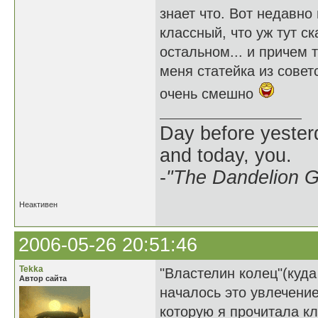
знает что. Вот недавно
классный, что уж тут с
остальном... и причем 
меня статейка из совет
очень смешно
Day before yesterd
and today, you.
-
"The Dandelion Gi
Неактивен
2006-05-26 20:51:46
Tekka
"Властелин колец"(куда
Автор сайта
началось это увлечение
которую я прочитала кл