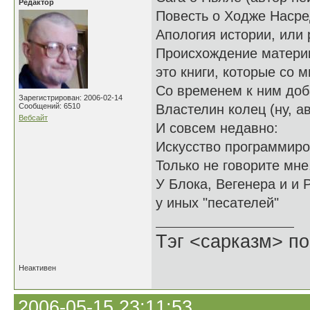
Редактор
Повесть о Ходже Насре
Апология истории, или
Происхождение материк
это книги, которые со 
Со временем к ним доб
Зарегистрирован: 2006-02-14
Сообщений: 6510
Властелин колец (ну, а
Вебсайт
И совсем недавно:
Искусство программиро
Только не говорите мне
У Блока, Вегенера и и
у иных "песателей"
Тэг <сарказм> по
Неактивен
2006-05-15 23:11:53