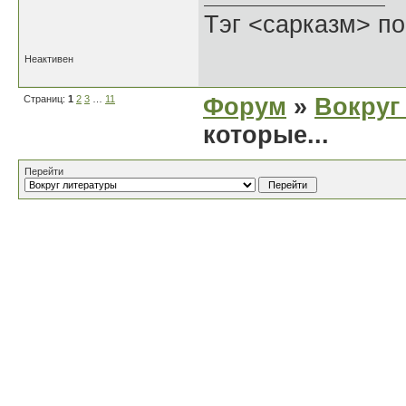
Тэг <сарказм> по
Неактивен
Страниц:
1
2
3
…
11
Форум
»
Вокруг
которые...
Перейти