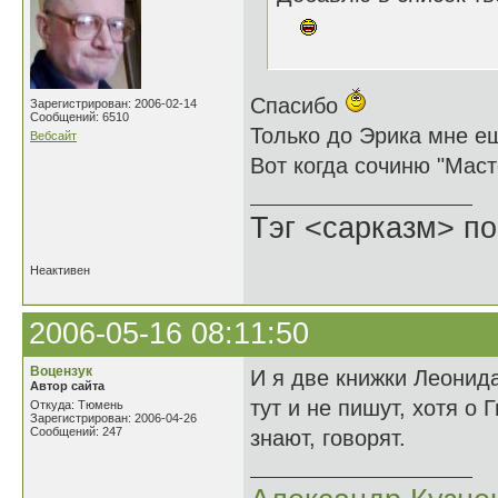
Спасибо
Зарегистрирован: 2006-02-14
Сообщений: 6510
Только до Эрика мне е
Вебсайт
Вот когда сочиню "Масте
Тэг <сарказм> по
Неактивен
2006-05-16 08:11:50
Воцензук
И я две книжки Леонида
Автор сайта
тут и не пишут, хотя о 
Откуда: Тюмень
Зарегистрирован: 2006-04-26
Сообщений: 247
знают, говорят.