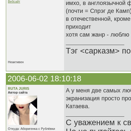
Вебсайт
имхо, в англоязычной 
(почти = Спрэг де Кам
в отечественной, кроме
приходит
хотя сам жанр - люблю
Тэг <сарказм> по
Неактивен
2006-06-02 18:10:18
RUTА JURIS
А у меня две самых лю
Автор сайта
экранизация просто про
Катаева.
С уважением к св
Откуда: Аборигенка с Рублёвки