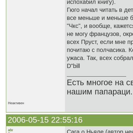
испохабил книгу).
Гюго начал читать в де
все меньше и меньше бы
"Чкс", и вообще, кажетс
не могу французов, ок
всех Пруст, если мне п
почитаю с полчасика. К
ужаса. Так, всех собра
D"bill
Есть многое на св
нашим папараци.
Неактивен
2006-05-15 22:55:16
alv
Сага о Ньяле (автор не