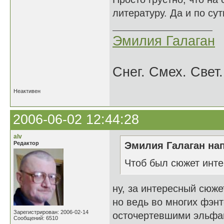
литературу. Да и по сут
Эмилия Галаган
Снег. Смех. Свет.
Неактивен
2006-06-02 12:44:28
alv
Редактор
Эмилия Галаган нап
Чтоб был сюжет инте
ну, за интересный сюже
но ведь во многих фэнт
Зарегистрирован: 2006-02-14
осточертевшими эльфа
Сообщений: 6510