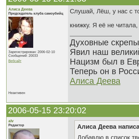
Алиса Деева
Слушай, Лёш, у нас с т
Председатель клуба самоубийц
книжку. Я её не читала
Духовные скрепы
Явил наш велики
Зарегистрирован: 2006-02-10
Сообщений: 20033
Нацизм был в Евр
Вебсайт
Теперь он в Росс
Алиса Деева
Неактивен
2006-05-15 23:20:02
alv
Редактор
Алиса Деева написа
Добавлю в список тв