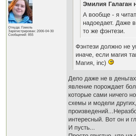
Эмилия Галаган н
А вообще - я чит
надоедает. Даже в
Откуда: Гомель
то же фэнтези.
Зарегистрирован: 2006-04-30
Сообщений: 855
Фэнтези должно не у
иначе, если магия т
Магия, inc)
Дело даже не в деньгах
явление порождает бол
которые сами ничего но
схемы и модели других
произведений...Неразб
интересный. Вот он и гл
И пусть...
Просто грустно, что н