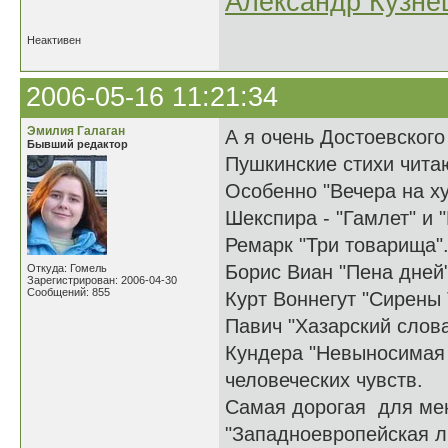
Александр Кузне
Неактивен
2006-05-16 11:21:34
Эмилия Галаган
А я очень Достоевского
Бывший редактор
Пушкинские стихи читаю
Особенно "Вечера на ху
Шекспира - "Гамлет" и 
Ремарк "Три товарища"
Борис Виан "Пена дней"
Откуда: Гомель
Зарегистрирован: 2006-04-30
Сообщений: 855
Курт Воннегут "Сирены 
Павич "Хазарский слова
Кундера "Невыносимая 
человеческих чувств.
Самая дорогая для мен
"Западноевропейская ли