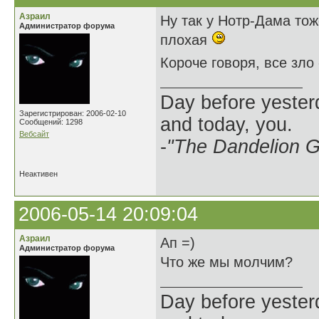
Азраил
Ну так у Нотр-Дама тож
Администратор форума
плохая
Короче говоря, все зло
Day before yesterd
Зарегистрирован: 2006-02-10
and today, you.
Сообщений: 1298
Вебсайт
-
"The Dandelion Gi
Неактивен
2006-05-14 20:09:04
Азраил
Ап =)
Администратор форума
Что же мы молчим?
Day before yesterd