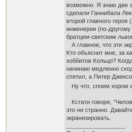
возможно. Я знаю две э
сделали Ганнибала Лект
второй главного героя
инженерии (по-другому 
братцем-светским льво
А главное, что эти эк
Кто объяснит мне, за 
хоббитов Кольцо? Когда
начинаю медленно сходи
спятил, а Питер Джексо
Ну что, споем хором
Кстати говоря, "Челове
это ни странно. Давайт
экранизировать.