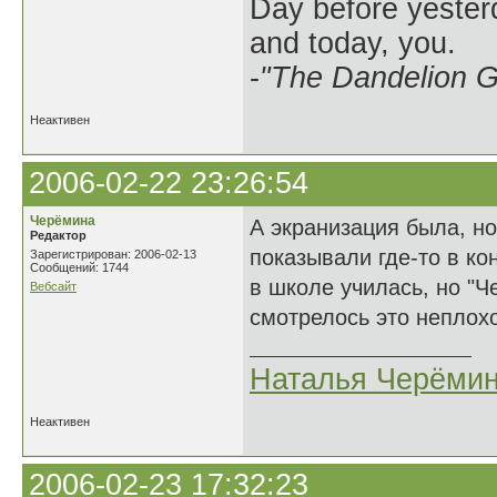
Day before yesterd
and today, you.
-
"The Dandelion Gi
Неактивен
2006-02-22 23:26:54
Черёмина
А экранизация была, но
Редактор
показывали где-то в ко
Зарегистрирован: 2006-02-13
Сообщений: 1744
в школе училась, но "Ч
Вебсайт
смотрелось это неплохо
Наталья Черёми
Неактивен
2006-02-23 17:32:23