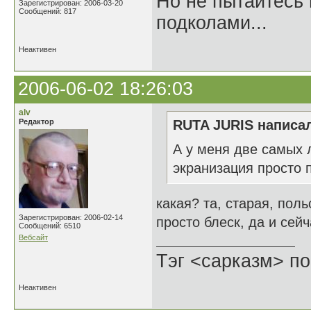
Но не пытайтесь 
Зарегистрирован: 2006-03-20
Сообщений: 817
подколами...
Неактивен
2006-06-02 18:26:03
alv
Редактор
RUTA JURIS написал
А у меня две самых 
экранизация просто 
какая? та, старая, пол
Зарегистрирован: 2006-02-14
просто блеск, да и сей
Сообщений: 6510
Вебсайт
Тэг <сарказм> по
Неактивен