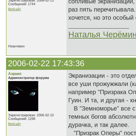
сопливые экранизации, 
Зарегистрирован: 2006-02-13
Сообщений: 1744
раз пять перечитывала
Вебсайт
хочется, но это особый
Наталья Черёми
Неактивен
2006-02-22 17:43:36
Азраил
Экранизации - это отде
Администратор форума
все уши прожужжали (к
например "Призрака Оп
Гуин. И та, и другая -
В "Земноморье" все с 
Зарегистрирован: 2006-02-10
темных богов абсолютн
Сообщений: 1298
дурачка, и так далее.
Вебсайт
"Призрак Оперы" постр