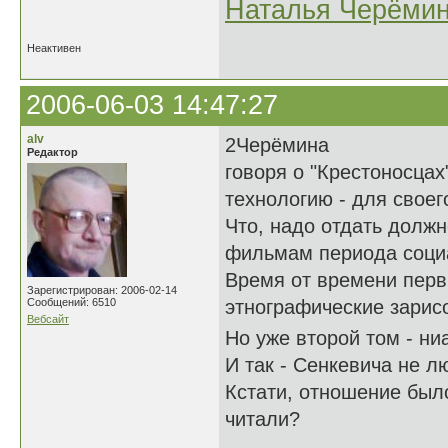
Наталья Черёми
Неактивен
2006-06-03 14:47:27
alv
2Черёмина
Редактор
говоря о "Крестоносцах
технологию - для свое
Что, надо отдать долж
фильмам периода соци
Время от времени перв
Зарегистрирован: 2006-02-14
Сообщений: 6510
этнографические зарис
Вебсайт
Но уже второй том - н
И так - Сенкевича не л
Кстати, отношение бы
читали?