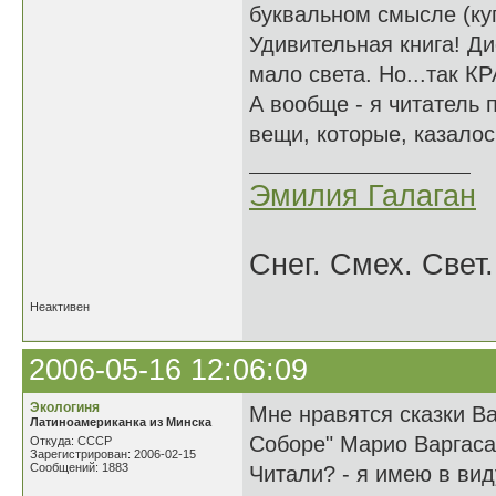
буквальном смысле (ку
Удивительная книга! Ди
мало света. Но...так 
А вообще - я читатель
вещи, которые, казалос
Эмилия Галаган
Снег. Смех. Свет.
Неактивен
2006-05-16 12:06:09
Экологиня
Мне нравятся сказки В
Латиноамериканка из Минска
Соборе" Марио Варгаса
Откуда: СССР
Зарегистрирован: 2006-02-15
Сообщений: 1883
Читали? - я имею в ви