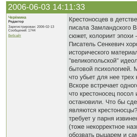
2006-06-03 14:11:33
Черёмина
Крестоносцев в детстве
Редактор
писала Замландского Во
Зарегистрирован: 2006-02-13
Сообщений: 1744
сюжет, колориит эпохи 
Вебсайт
Писатель Сенкевич хор
исторического материал
"великопольской" идеол
бытовой психологией. 
что убьет для нее трех
Вскоре встречает одного
что крестоносец посол
остановили. Что бы сд
являются крестоносцы? 
требует у парня извине
(тоже некорректное на
обозвать рыцарем и сам