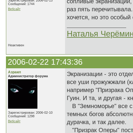
сопливые экранизации, 
Зарегистрирован: 2006-02-13
Сообщений: 1744
раз пять перечитывала
Вебсайт
хочется, но это особый
Наталья Черёми
Неактивен
2006-02-22 17:43:36
Азраил
Экранизации - это отде
Администратор форума
все уши прожужжали (к
например "Призрака Оп
Гуин. И та, и другая -
В "Земноморье" все с 
Зарегистрирован: 2006-02-10
темных богов абсолютн
Сообщений: 1298
дурачка, и так далее.
Вебсайт
"Призрак Оперы" постр