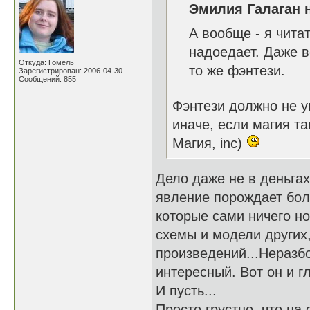
Эмилия Галаган н
А вообще - я чит
надоедает. Даже в
Откуда: Гомель
то же фэнтези.
Зарегистрирован: 2006-04-30
Сообщений: 855
Фэнтези должно не у
иначе, если магия т
Магия, inc)
Дело даже не в деньгах
явление порождает бол
которые сами ничего но
схемы и модели других
произведений...Неразб
интересный. Вот он и гл
И пусть...
Просто грустно, что н