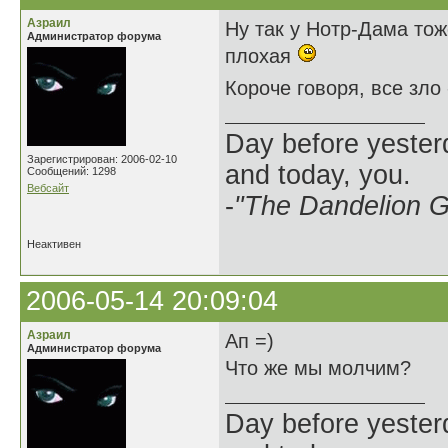
Азраил
Ну так у Нотр-Дама тож
Администратор форума
плохая
Короче говоря, все зло
Day before yesterd
Зарегистрирован: 2006-02-10
and today, you.
Сообщений: 1298
Вебсайт
-
"The Dandelion Gi
Неактивен
2006-05-14 20:09:04
Азраил
Ап =)
Администратор форума
Что же мы молчим?
Day before yesterd