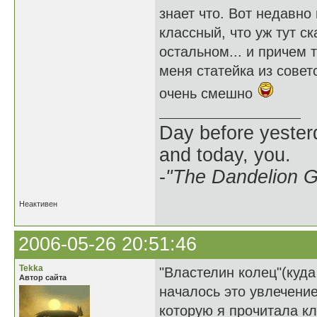
знает что. Вот недавно
классный, что уж тут с
остальном... и причем 
меня статейка из совет
очень смешно
Day before yesterd
and today, you.
-
"The Dandelion Gi
Неактивен
2006-05-26 20:51:46
Tekka
"Властелин колец"(куда
Автор сайта
началось это увлечение
которую я прочитала кл