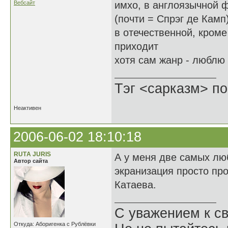
Вебсайт
имхо, в англоязычной 
(почти = Спрэг де Кам
в отечественной, кроме
приходит
хотя сам жанр - люблю
Тэг <сарказм> по
Неактивен
2006-06-02 18:10:18
RUTА JURIS
А у меня две самых лю
Автор сайта
экранизация просто про
Катаева.
С уважением к св
Откуда: Аборигенка с Рублёвки