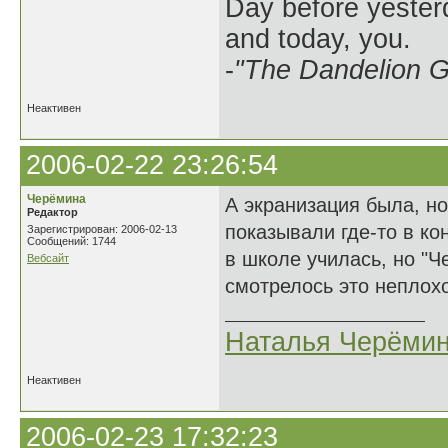
Day before yesterd
and today, you.
-
"The Dandelion Gi
Неактивен
2006-02-22 23:26:54
Черёмина
А экранизация была, но
Редактор
показывали где-то в ко
Зарегистрирован: 2006-02-13
Сообщений: 1744
в школе училась, но "Ч
Вебсайт
смотрелось это неплохо
Наталья Черёми
Неактивен
2006-02-23 17:32:23