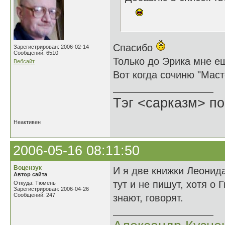
Спасибо
Зарегистрирован: 2006-02-14
Сообщений: 6510
Только до Эрика мне е
Вебсайт
Вот когда сочиню "Масте
Тэг <сарказм> по
Неактивен
2006-05-16 08:11:50
Воцензук
И я две книжки Леонида
Автор сайта
тут и не пишут, хотя о 
Откуда: Тюмень
Зарегистрирован: 2006-04-26
Сообщений: 247
знают, говорят.