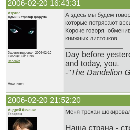
2006-02-20 16:43:31
Азраил
А здесь мы будем говор
Администратор форума
которые потрясают весь
Короче говоря, обмени
книжных листочков.
Day before yesterd
Зарегистрирован: 2006-02-10
Сообщений: 1298
Вебсайт
and today, you.
-
"The Dandelion Gi
Неактивен
2006-02-20 21:52:20
Андрей Диченко
Меня трохан шокирова
Товарищ
Наша страна - ст