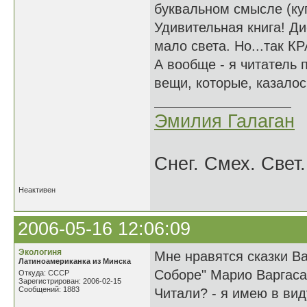
буквальном смысле (ку
Удивительная книга! Ди
мало света. Но...так 
А вообще - я читатель
вещи, которые, казалос
Эмилия Галаган
Снег. Смех. Свет.
Неактивен
2006-05-16 12:06:09
Экологиня
Мне нравятся сказки В
Латиноамериканка из Минска
Соборе" Марио Варгаса
Откуда: СССР
Зарегистрирован: 2006-02-15
Сообщений: 1883
Читали? - я имею в ви