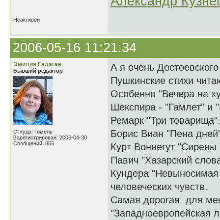
Александр Кузне
Неактивен
2006-05-16 11:21:34
Эмилия Галаган
А я очень Достоевского
Бывший редактор
Пушкинские стихи читаю
Особенно "Вечера на ху
Шекспира - "Гамлет" и 
Ремарк "Три товарища"
Борис Виан "Пена дней"
Откуда: Гомель
Зарегистрирован: 2006-04-30
Сообщений: 855
Курт Воннегут "Сирены 
Павич "Хазарский слова
Кундера "Невыносимая 
человеческих чувств.
Самая дорогая для мен
"Западноевропейская ли