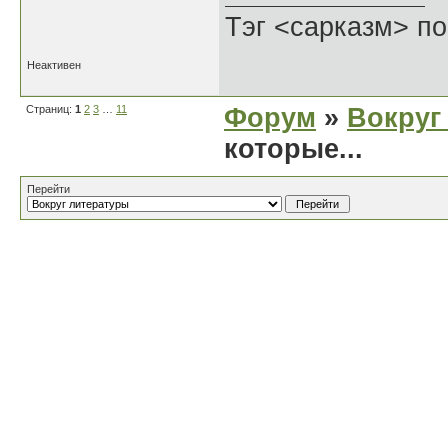
Тэг <сарказм> по
Неактивен
Страниц:
1
2
3
…
11
Форум
»
Вокруг
которые...
Перейти