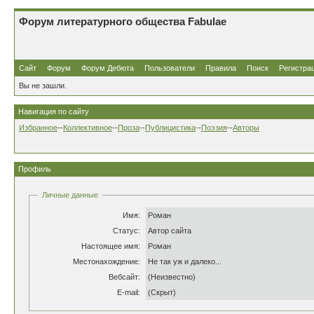
Форум литературного общества Fabulae
Сайт
Форум
Форум Дебюта
Пользователи
Правила
Поиск
Регистра
Вы не зашли.
Навигация по сайту
Избранное
--
Коллективное
--
Проза
--
Публицистика
--
Поэзия
--
Авторы
Профиль
Личные данные
Имя:
Роман
Статус:
Автор сайта
Настоящее имя:
Роман
Местонахождение:
Не так уж и далеко...
Вебсайт:
(Неизвестно)
E-mail:
(Скрыт)