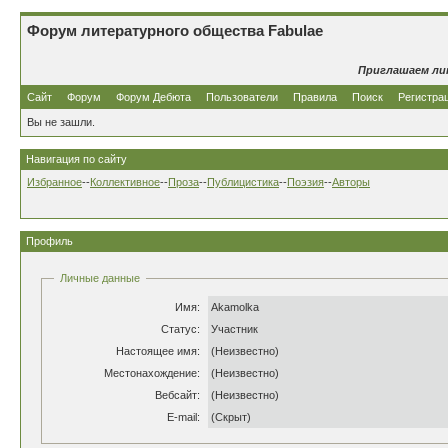
Форум литературного общества Fabulae
Приглашаем ли
Сайт
Форум
Форум Дебюта
Пользователи
Правила
Поиск
Регистра
Вы не зашли.
Навигация по сайту
Избранное
--
Коллективное
--
Проза
--
Публицистика
--
Поэзия
--
Авторы
Профиль
Личные данные
Имя:
Akamolka
Статус:
Участник
Настоящее имя:
(Неизвестно)
Местонахождение:
(Неизвестно)
Вебсайт:
(Неизвестно)
E-mail:
(Скрыт)