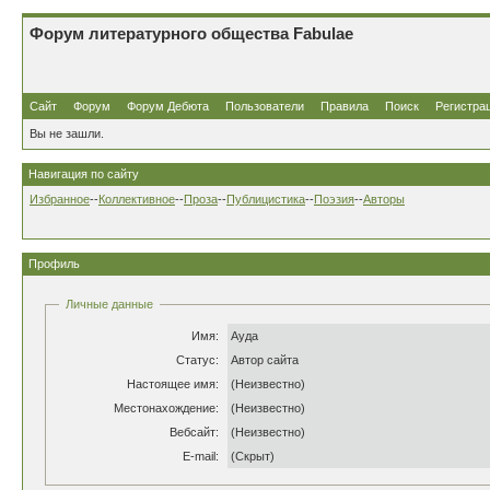
Форум литературного общества Fabulae
Сайт
Форум
Форум Дебюта
Пользователи
Правила
Поиск
Регистра
Вы не зашли.
Навигация по сайту
Избранное
--
Коллективное
--
Проза
--
Публицистика
--
Поэзия
--
Авторы
Профиль
Личные данные
Имя:
Ауда
Статус:
Автор сайта
Настоящее имя:
(Неизвестно)
Местонахождение:
(Неизвестно)
Вебсайт:
(Неизвестно)
E-mail:
(Скрыт)