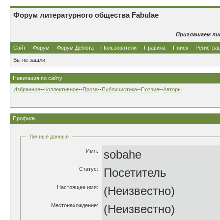
Форум литературного общества Fabulae
Приглашаем ли
Сайт
Форум
Форум Дебюта
Пользователи
Правила
Поиск
Регистра
Вы не зашли.
Навигация по сайту
Избранное
--
Коллективное
--
Проза
--
Публицистика
--
Поэзия
--
Авторы
Профиль
Личные данные
Имя:
sobahe
Статус:
Посетитель
Настоящее имя:
(Неизвестно)
Местонахождение:
(Неизвестно)