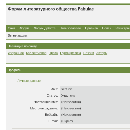
Форум литературного общества Fabulae
Сайт
Форум
Форум Дебюта
Пользователи
Правила
Поиск
Регистра
Вы не зашли.
Навигация по сайту
Избранное
--
Коллективное
--
Проза
--
Публицистика
--
Поэзия
--
Авторы
Профиль
Личные данные
Имя:
sertunic
Статус:
Участник
Настоящее имя:
(Неизвестно)
Местонахождение:
(Неизвестно)
Вебсайт:
(Неизвестно)
E-mail:
(Скрыт)