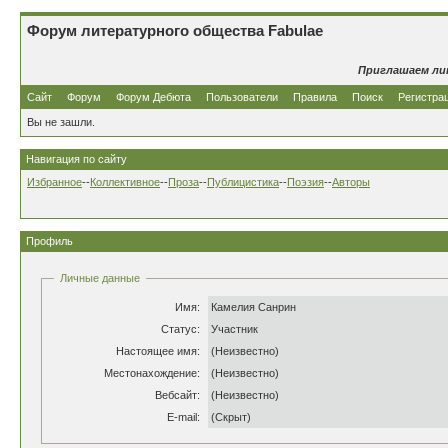
Форум литературного общества Fabulae
Приглашаем ли
Сайт
Форум
Форум Дебюта
Пользователи
Правила
Поиск
Регистра
Вы не зашли.
Навигация по сайту
Избранное
--
Коллективное
--
Проза
--
Публицистика
--
Поэзия
--
Авторы
Профиль
Личные данные
Имя:
Камелия Санрин
Статус:
Участник
Настоящее имя:
(Неизвестно)
Местонахождение:
(Неизвестно)
Вебсайт:
(Неизвестно)
E-mail:
(Скрыт)