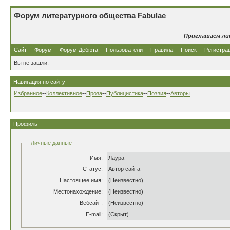
Форум литературного общества Fabulae
Приглашаем ли
Сайт
Форум
Форум Дебюта
Пользователи
Правила
Поиск
Регистра
Вы не зашли.
Навигация по сайту
Избранное
--
Коллективное
--
Проза
--
Публицистика
--
Поэзия
--
Авторы
Профиль
Личные данные
Имя:
Лаура
Статус:
Автор сайта
Настоящее имя:
(Неизвестно)
Местонахождение:
(Неизвестно)
Вебсайт:
(Неизвестно)
E-mail:
(Скрыт)