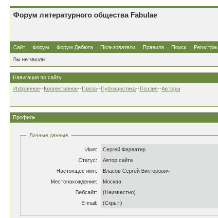
Форум литературного общества Fabulae
Сайт
Форум
Форум Дебюта
Пользователи
Правила
Поиск
Регистра
Вы не зашли.
Навигация по сайту
Избранное
--
Коллективное
--
Проза
--
Публицистика
--
Поэзия
--
Авторы
Профиль
Личные данные
Имя:
Сергей Фарватер
Статус:
Автор сайта
Настоящее имя:
Власов Сергей Викторович
Местонахождение:
Москва
Вебсайт:
(Неизвестно)
E-mail:
(Скрыт)