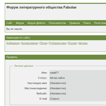
Форум литературного общества Fabulae
Сайт
Форум
Форум Дебюта
Пользователи
Правила
Поиск
Регистра
Вы не зашли.
Навигация по сайту
Избранное
--
Коллективное
--
Проза
--
Публицистика
--
Поэзия
--
Авторы
Профиль
Личные данные
Имя:
natali77
Статус:
Автор сайта
Настоящее имя:
(Неизвестно)
Местонахождение:
(Неизвестно)
Вебсайт:
(Неизвестно)
E-mail:
(Скрыт)