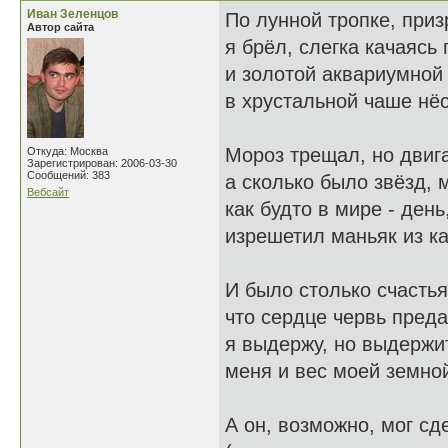
Иван Зеленцов
По лунной тропке, приз
Автор сайта
я брёл, слегка качаясь 
и золотой аквариумной
в хрустальной чаше нёс
Мороз трещал, но двиг
Откуда: Москва
Зарегистрирован: 2006-03-30
Сообщений: 383
а сколько было звёзд,
Вебсайт
как будто в мире - день
изрешетил маньяк из к
И было столько счастья
что сердце червь преда
я выдержу, но выдержи
меня и вес моей земно
А он, возможно, мог сд