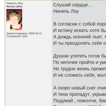
Нинель Лоу
Слушай сердце...
Автор сайта
Нинель Лоу
В согласии с собой пор
И истину искать хотя б
Зарегистрирован: 2006-04-12
А дождь осенний льет, 
Сообщений: 1032
И ты преодолеть себя о
Душою улететь готов б
По ниточке пройти и ум
Но трудно жизнь прожит
И не сломать себя, мол
А скоро новый снег очи
И тени пропадут, укрыв
Подумай , помолчи, би