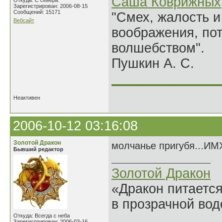
Саша Коврижных
Откуда: С севера.
Зарегистрирован: 2006-08-15
Сообщений: 15171
"Смех, жалость и
Вебсайт
воображения, по
волшебством".
Пушкин А. С.
______________
Неактивен
2006-10-12 03:16:08
Золотой Дракон
молчанье пригубя...И
Бывший редактор
Золотой Дракон
«Дракон питается
в прозрачной во
______________
Откуда: Всегда с неба
Зарегистрирован: 2006-03-16