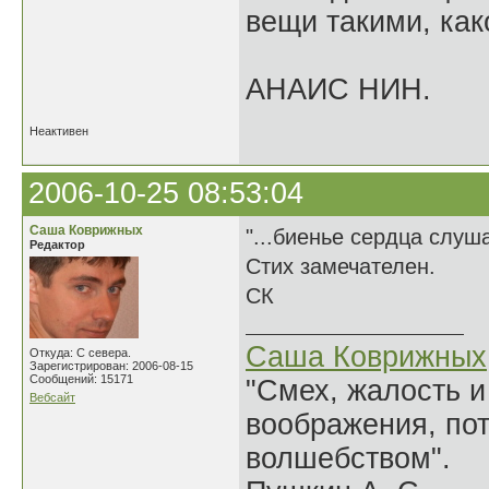
вещи такими, как
АНАИС НИН.
Неактивен
2006-10-25 08:53:04
Саша Коврижных
"...биенье сердца слуша
Редактор
Стих замечателен.
СК
Саша Коврижных
Откуда: С севера.
Зарегистрирован: 2006-08-15
Сообщений: 15171
"Смех, жалость и
Вебсайт
воображения, по
волшебством".