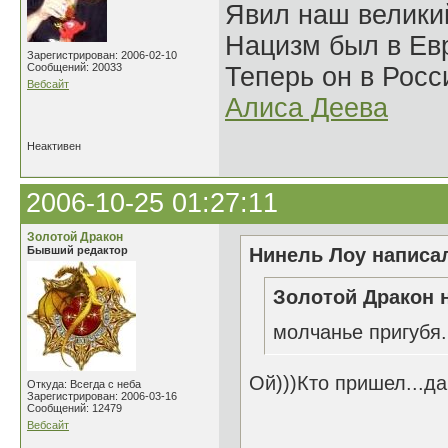
Явил наш велики
Нацизм был в Евр
Зарегистрирован: 2006-02-10
Сообщений: 20033
Теперь он в Росс
Вебсайт
Алиса Деева
Неактивен
2006-10-25 01:27:11
Золотой Дракон
Бывший редактор
Нинель Лоу написал
Золотой Дракон н
молчанье пригубя
Ой)))Кто пришел...д
Откуда: Всегда с неба
Зарегистрирован: 2006-03-16
Сообщений: 12479
Вебсайт