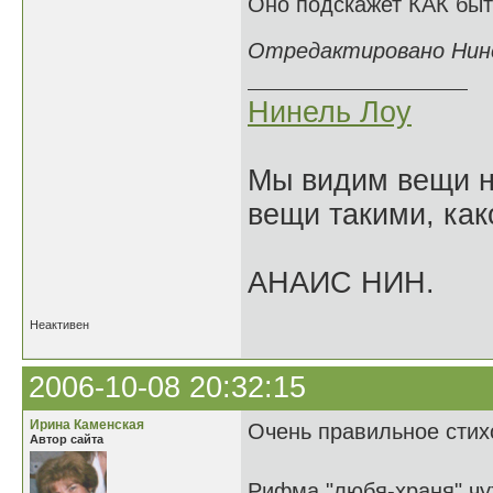
Оно подскажет КАК быт
Отредактировано Нинел
Нинель Лоу
Мы видим вещи не
вещи такими, как
АНАИС НИН.
Неактивен
2006-10-08 20:32:15
Ирина Каменская
Очень правильное стих
Автор сайта
Рифма "любя-храня" чу