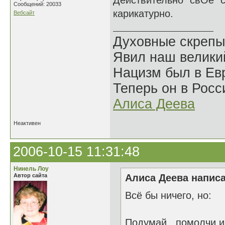
Действительно "свОе" с
Сообщений: 20033
карикатурно.
Вебсайт
Духовные скрепы
Явил наш велики
Нацизм был в Евр
Теперь он в Росс
Алиса Деева
Неактивен
2006-10-15 11:31:48
Нинель Лоу
Автор сайта
Алиса Деева написа
Всё бы ничего, но:
Подумай , помолчи и