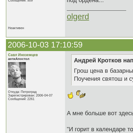
под ордена...
Сообщений: 509
olgerd
Неактивен
2006-10-03 17:10:59
Савл Иноземцев
антиАпостол
Андрей Кротков нап
Грош цена в базарны
Поучения святош и с
Откуда: Петроград
Зарегистрирован: 2006-04-07
Сообщений: 2261
А мне больше вот здесь
"И горит в календаре то