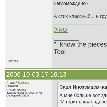
нагромождено?
А стих классный... и гр
שאול
_______
"I know the pieces
Tool
Неактивен
2006-10-03 17:16:13
Андрей Кротков
Редактор
Савл Иноземцев нап
Откуда: Москва
Зарегистрирован: 2006-04-06
А мне больше вот зд
Сообщений: 15638
"И горит в календаре