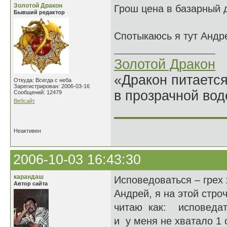
Золотой Дракон
Грош цена в базарный 
Бывший редактор
Спотыкаюсь я тут Андр
Золотой Дракон
«Дракон питается
Откуда: Всегда с неба
Зарегистрирован: 2006-03-16
в прозрачной во
Сообщений: 12479
Вебсайт
______________
Неактивен
2006-10-03 16:43:30
карандаш
Исповедоваться – грех 
Автор сайта
Андрей, я на этой стро
читаю как: исповедатьс
и у меня не хватало 1