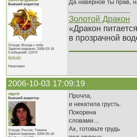
Золотой Дракон
Да наверное ты прав, на
Бывший редактор
Золотой Дракон
«Дракон питается
в прозрачной во
______________
Откуда: Всегда с неба
Зарегистрирован: 2006-03-16
Сообщений: 12479
Вебсайт
Неактивен
2006-10-03 17:09:19
olgerd
Прочла,
Бывший редактор
и некатила грусть.
Покорена
словами...
Ах, готовьте грудь
Откуда: Россия, Тюмень
Зарегистрирован: 2006-05-16