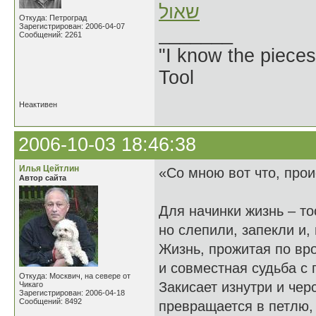
שאול
Откуда: Петроград
Зарегистрирован: 2006-04-07
_______
Сообщений: 2261
"I know the pieces
Tool
Неактивен
2006-10-03 18:46:38
Илья Цейтлин
«Со мною вот что, прои
Автор сайта
Для начинки жизнь – то
но слепили, запекли и,
Жизнь, прожитая по вро
и совместная судьба с
Откуда: Москвич, на севере от
Закисает изнутри и чер
Чикаго
Зарегистрирован: 2006-04-18
Сообщений: 8492
превращается в петлю,