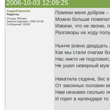
2006-10-03 12:09:25
Андрей Кротков
Помяни меня добром – э
Редактор
Можно больше пожелать
Откуда: Москва
Зарегистрирован: 2006-04-06
Сообщений: 15638
Извини, что не звоню, 
Разговоры на ходу пол
Нынче ровно двадцать л
Как мы стали очагам б
Нас никто не подловил;
Не ушел неверный муж
Накатила седина, бес в
От законных половин ве
Нам незнамо сколько ле
И горит в календаре то