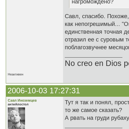
нагромождено?
Савл, спасибо. Похоже,
как непогрешимый... "О
единственная точная де
отразил ее с суровым 
поблагозвучнее месяцок
No creo en Dios p
Неактивен
2006-10-03 17:27:31
Савл Иноземцев
Тут я так и понял, про
антиАпостол
то же самое сказать?
А рвать на груди рубах