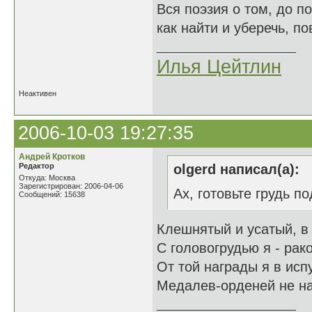
Вся поэзия о том, до п
как найти и уберечь, по
Илья Цейтлин
Неактивен
2006-10-03 19:27:35
Андрей Кротков
Редактор
olgerd написал(а):
Откуда: Москва
Зарегистрирован: 2006-04-06
Ах, готовьте грудь по
Сообщений: 15638
Клешнятый и усатый, в
С головогрудью я - рак
От той награды я в исп
Медалев-орденей не над