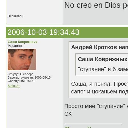
No creo en Dios p
Неактивен
2006-10-03 19:34:43
Саша Коврижных
Редактор
Андрей Кротков нап
Саша Коврижных 
"ступание" я б зам
Откуда: С севера.
Зарегистрирован: 2006-08-15
Сообщений: 15171
Саша, я понял. Прос
Вебсайт
сапог и цоканьем по
Просто мне "ступание" 
СК