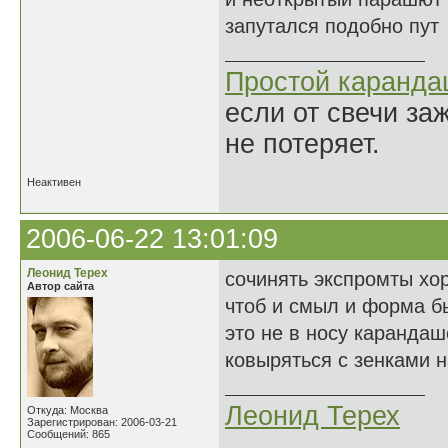
запутался подобно пут
Простой каранд
если от свечи за
не потеряет.
Неактивен
2006-06-22 13:01:09
Леонид Терех
сочинять экспромты хо
Автор сайта
чтоб и смыл и форма 
это не в носу каранда
ковыряться с зенками н
Леонид Терех
Откуда: Москва
Зарегистрирован: 2006-03-21
Сообщений: 865