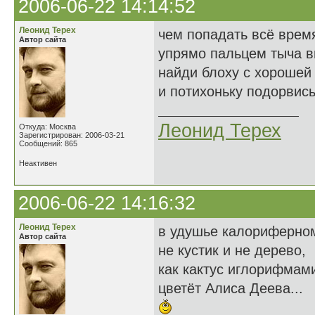
2006-06-22 14:14:52
Леонид Терех
чем попадать всё врем
Автор сайта
упрямо пальцем тыча в
найди блоху с хорошей
и потихоньку подорвись.
Леонид Терех
Откуда: Москва
Зарегистрирован: 2006-03-21
Сообщений: 865
Неактивен
2006-06-22 14:16:32
Леонид Терех
в удушье калориферно
Автор сайта
не кустик и не дерево,
как кактус иглорифмам
цветёт Алиса Деева...