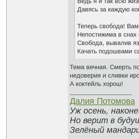
Ведь я и так всю жиз
Давясь за каждую ко
Теперь свобода! Вам
Непостижима в снах
Свобода, вывалив яз
Качать подошвами с
Тема вечная. Смерть п
недоверия и сливки иро
А коктейль хорош!
Далия Потомова
Уж осень, наконе
Но верит в буду
Зелёный мандари