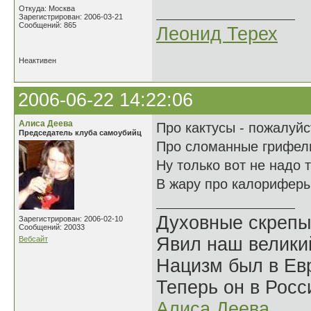
Откуда: Москва
Зарегистрирован: 2006-03-21
Сообщений: 865
Леонид Терех
Неактивен
2006-06-22 14:22:06
Алиса Деева
Про кактусы - пожалуйс
Председатель клуба самоубийц
Про сломанные грифел
Ну только вот не надо т
В жару про калорифер
Духовные скрепы
Зарегистрирован: 2006-02-10
Сообщений: 20033
Явил наш велики
Вебсайт
Нацизм был в Евр
Теперь он в Росс
Алиса Деева