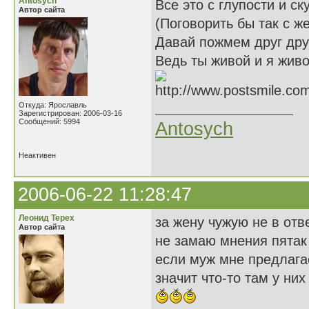
Antosych
Все это с глупости и ску
Автор сайта
(Поговорить бы так с же
Давай пожмем друг друг
Ведь ты живой и я живо
Откуда: Ярославль
Зарегистрирован: 2006-03-16
Сообщений: 5994
Antosych
Неактивен
2006-06-22 11:28:47
Леонид Терех
за жену чужую не в отв
Автор сайта
не замаю мнения пятак 
если муж мне предлагае
значит что-то там у них 