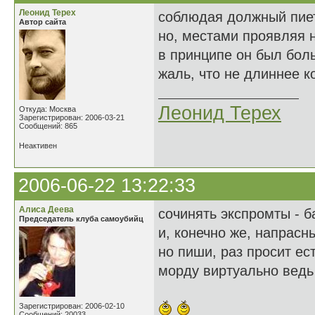
Леонид Терех
соблюдая должный пие
Автор сайта
но, местами проявляя 
в принципе он был боль
жаль, что не длиннее ко
Леонид Терех
Откуда: Москва
Зарегистрирован: 2006-03-21
Сообщений: 865
Неактивен
2006-06-22 13:22:33
Алиса Деева
сочинять экспромты - б
Председатель клуба самоубийц
и, конечно же, напрасн
но пиши, раз просит ес
морду виртуально ведь
Зарегистрирован: 2006-02-10
Сообщений: 20033