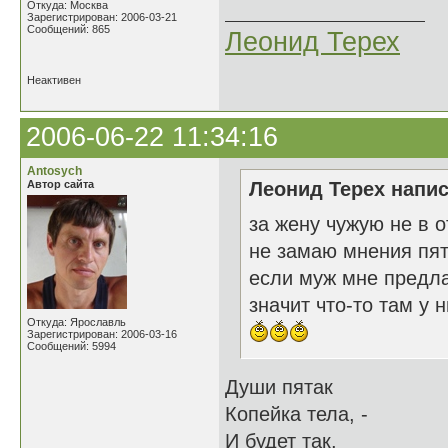
Откуда: Москва
Зарегистрирован: 2006-03-21
Сообщений: 865
Леонид Терех
Неактивен
2006-06-22 11:34:16
Antosych
Автор сайта
Леонид Терех напис
за жену чужую не в о
не замаю мнения пят
если муж мне предла
значит что-то там у н
Откуда: Ярославль
Зарегистрирован: 2006-03-16
Сообщений: 5994
Души пятак
Копейка тела, -
И будет так,