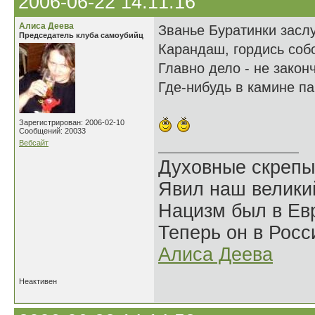
2006-06-22 14:11:16
Алиса Деева
Званье Буратинки засл
Председатель клуба самоубийц
Карандаш, гордись соб
Главно дело - не закон
Где-нибудь в камине п
Зарегистрирован: 2006-02-10
Сообщений: 20033
Вебсайт
Духовные скрепы
Явил наш велики
Нацизм был в Евр
Теперь он в Росс
Алиса Деева
Неактивен