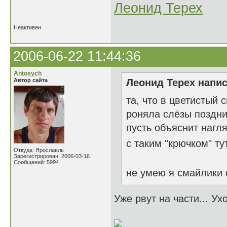
Леонид Терех
Неактивен
2006-06-22 11:44:36
Antosych
Автор сайта
Леонид Терех напис
та, что в цветистый 
роняла слёзы поздн
пусть объяснит нагля
с таким "крючком" тут
Откуда: Ярославль
Зарегистрирован: 2006-03-16
Сообщений: 5994
не умею я смайлики
Уже рвут на части... Ух