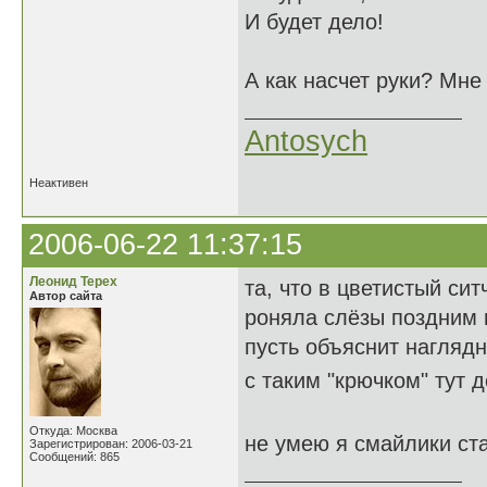
И будет дело!
А как насчет руки? Мне 
Antosych
Неактивен
2006-06-22 11:37:15
Леонид Терех
та, что в цветистый сит
Автор сайта
роняла слёзы поздним
пусть объяснит наглядн
с таким "крючком" тут д
Откуда: Москва
не умею я смайлики ст
Зарегистрирован: 2006-03-21
Сообщений: 865