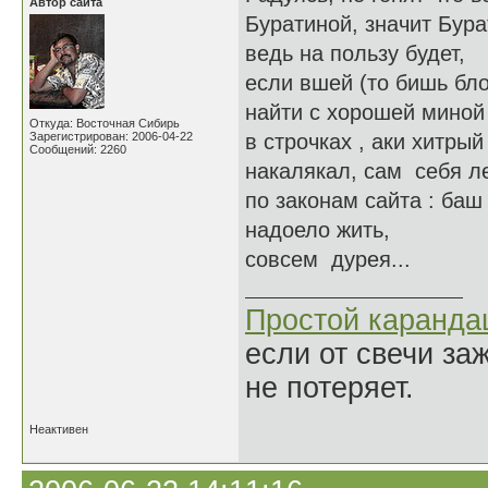
Автор сайта
Буратиной, значит Бур
ведь на пользу будет,
если вшей (то бишь бло
найти с хорошей миной
Откуда: Восточная Сибирь
Зарегистрирован: 2006-04-22
в строчках , аки хитры
Сообщений: 2260
накалякал, сам себя л
по законам сайта : ба
надоело жить,
совсем дурея...
Простой каранд
если от свечи за
не потеряет.
Неактивен