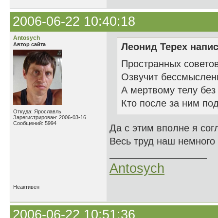
2006-06-22 10:40:18
Antosych
Автор сайта
Леонид Терех напис
Пространных совето
Озвучит бессмыслен
А мертвому телу без
Кто после за ним под
Откуда: Ярославль
Зарегистрирован: 2006-03-16
Сообщений: 5994
Да с этим вполне я сог
Весь труд наш немного 
Antosych
Неактивен
2006-06-22 10:51:36