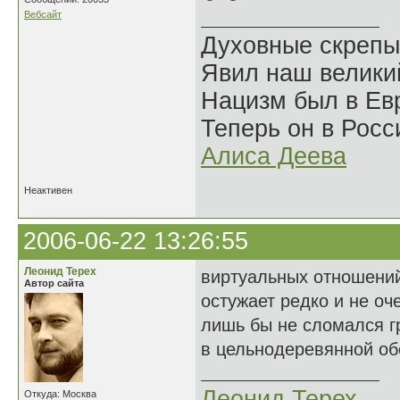
Вебсайт
Духовные скрепы
Явил наш велики
Нацизм был в Евр
Теперь он в Росс
Алиса Деева
Неактивен
2006-06-22 13:26:55
Леонид Терех
виртуальных отношени
Автор сайта
остужает редко и не оч
лишь бы не сломался 
в цельнодеревянной обо
Леонид Терех
Откуда: Москва