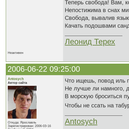
Теперь свобода! Вам, к
Непостижима в снах м
Свобода, вывалив язык
Качать подошвами сан
Леонид Терех
Неактивен
2006-06-22 09:25:00
Antosych
Что ищешь, повод иль п
Автор сайта
Не лучше ли намного, д
В морскую броситься пу
Чтобы не ссать на табур
Antosych
Откуда: Ярославль
Зарегистрирован: 2006-03-16