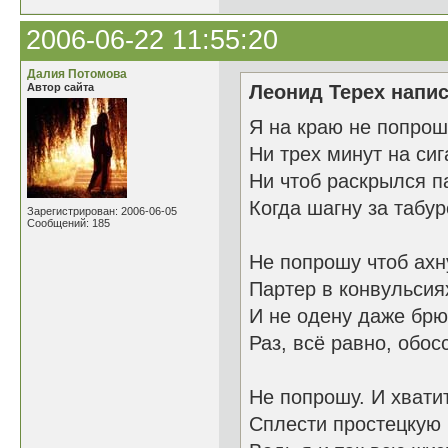
2006-06-22 11:55:20
Далия Потомова
Автор сайта
Леонид Терех напис
Я на краю не попрош
Ни трех минут на сиг
Ни чтоб раскрылся 
Когда шагну за табур
Зарегистрирован: 2006-06-05
Сообщений: 185
Не попрошу чтоб ахн
Партер в конвульсия
И не одену даже брю
Раз, всё равно, обос
Не попрошу. И хвати
Сплести простецкую 