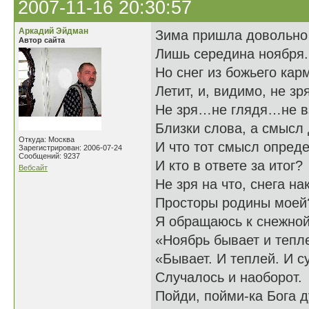
2007-11-16 20:30:57
Аркадий Эйдман
Зима пришла довольно
Автор сайта
Лишь середина ноября.
Но снег из божьего кар
Летит, и, видимо, не зря
Не зря…не глядя…не 
Близки слова, а смысл 
Откуда: Москва
И что тот смысл опред
Зарегистрирован: 2006-07-24
Сообщений: 9237
И кто в ответе за итог?
Вебсайт
Не зря на что, снега н
Просторы родины моей
Я обращаюсь к снежной
«Ноябрь бывает и тепл
«Бывает. И теплей. И с
Случалось и наоборот.
Пойди, пойми-ка Бога