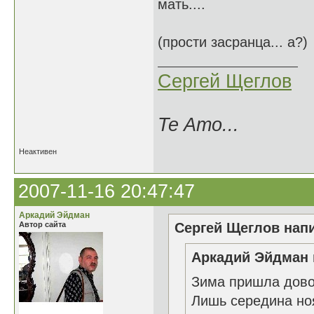
мать....
(прости засранца... а?)
Сергей Щеглов
Te Amo...
Неактивен
2007-11-16 20:47:47
Аркадий Эйдман
Автор сайта
Сергей Щеглов напи
Аркадий Эйдман 
Зима пришла дово
Лишь середина но