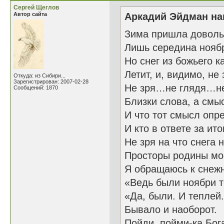
Сергей Щеглов
Автор сайта
Аркадий Эйдман нап
Зима пришла доволь
Лишь середина нояб
Но снег из божьего 
Летит, и, видимо, не 
Откуда: из Сибири...
Зарегистрирован: 2007-02-28
Не зря…не глядя…н
Сообщений: 1870
Близки слова, а смы
И что тот смысл опр
И кто в ответе за ито
Не зря на что снега 
Просторы родины мо
Я обращаюсь к снеж
«Ведь были ноябри 
«Да, были. И теплей.
Бывало и наоборот.
Пойди, пойми-ка Бо