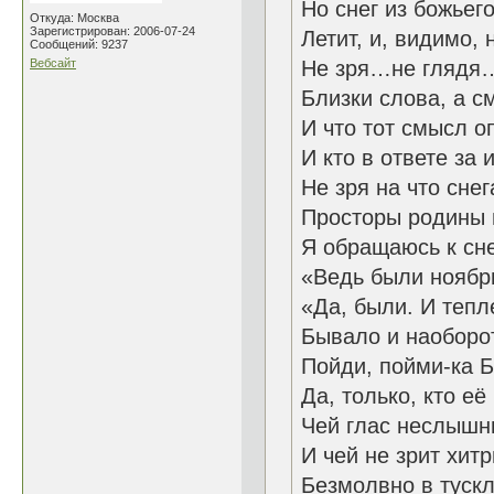
Но снег из божьег
Откуда: Москва
Зарегистрирован: 2006-07-24
Летит, и, видимо, 
Сообщений: 9237
Вебсайт
Не зря…не глядя
Близки слова, а с
И что тот смысл о
И кто в ответе за 
Не зря на что сне
Просторы родины
Я обращаюсь к сн
«Ведь были ноябр
«Да, были. И тепл
Бывало и наоборот
Пойди, пойми-ка 
Да, только, кто е
Чей глас неслышн
И чей не зрит хит
Безмолвно в тускл