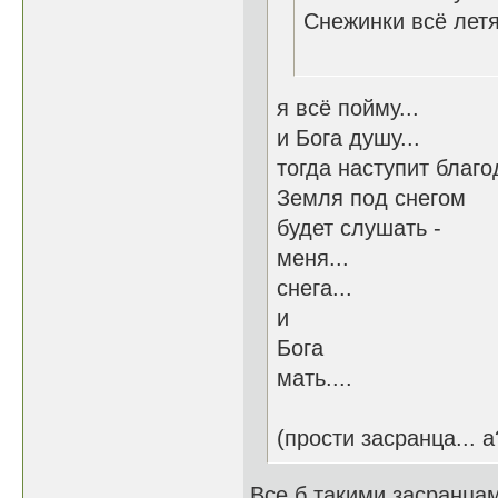
Снежинки всё ле
16.1
я всё пойму...
и Бога душу...
тогда наступит благод
Земля под снегом
будет слушать -
меня...
снега...
и
Бога
мать....
(прости засранца... а
Все б такими засранцам