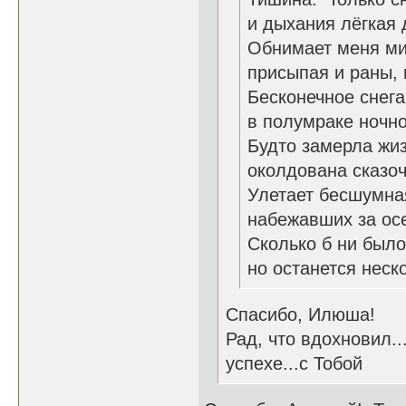
и дыхания лёгкая 
Обнимает меня ми
присыпая и раны, 
Бесконечное снега
в полумраке ночно
Будто замерла жиз
околдована сказо
Улетает бесшумна
набежавших за осе
Сколько б ни было 
но останется неско
Спасибо, Илюша!
Рад, что вдохновил.
успехе...с Тобой