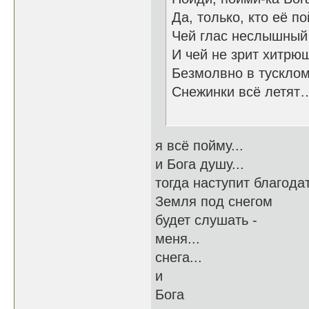
Да, только, кто её п
Чей глас неслышный
И чей не зрит хитрю
Безмолвно в тусклом
Снежинки всё летя
16.11
я всё пойму...
и Бога душу...
тогда наступит благодат
Земля под снегом
будет слушать -
меня...
снега...
и
Бога