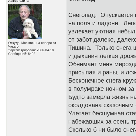
Автор сайта
Снегопад. Опускается 
на поля и ладони. Легк
увлекает уютная небыл
от забот далеко, далек
Откуда: Москвич, на севере от
Тишина. Только снега
Чикаго
Зарегистрирован: 2006-04-18
Сообщений: 8492
и дыхания лёгкая дрожь
Обнимает меня мирозд
присыпая и раны, и лож
Бесконечное снега кру
в полумраке ночном за
Будто замерла жизнь н
околдована сказочным 
Улетает бесшумная ста
набежавших за осень тр
Сколько б ни было снега