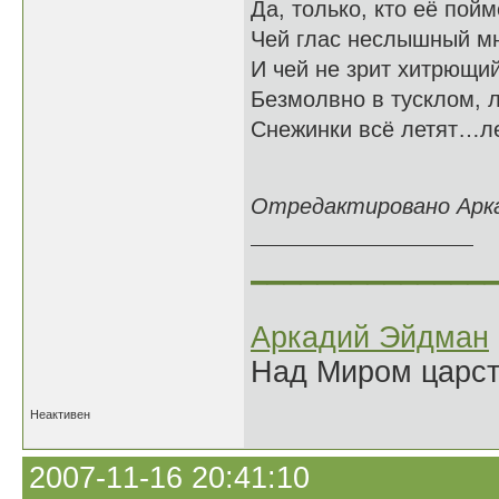
Да, только, кто её пой
Чей глас неслышный мн
И чей не зрит хитрющи
Безмолвно в тусклом, 
Снежинки всё летят…л
16.11.
Отредактировано Аркад
______________
Аркадий Эйдман
Над Миром царс
Неактивен
2007-11-16 20:41:10