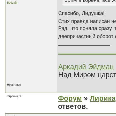
Зрим в корень, всё ж 
Вебсайт
Спасибо, Лидушка!
Стих правда написан не
Рад, что поняла сразу,
деепричастный оборот 
______________
Аркадий Эйдман
Над Миром царс
Неактивен
Страниц:
1
Форум
»
Лирика
ответов.