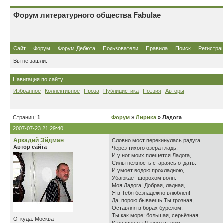
Форум литературного общества Fabulae
Сайт
Форум
Форум Дебюта
Пользователи
Правила
Поиск
Регистра
Вы не зашли.
Навигация по сайту
Избранное
--
Коллективное
--
Проза
--
Публицистика
--
Поэзия
--
Авторы
Страниц:
1
Форум
»
Лирика
» Ладога
2007-07-23 21:29:40
Аркадий Эйдман
Словно мост перекинулась радуга
Автор сайта
Через тихого озера гладь.
И у ног моих плещется Ладога,
Силы нежность стараясь отдать.
И умоет водою прохладною,
Убаюкает шорохом волн.
Моя Ладога! Добрая, ладная,
Я в Тебя безнадёжно влюблён!
Да, порою бываешь Ты грозная,
Оставляя в борах бурелом,
Ты как море: большая, серьёзная,
Откуда: Москва
И опасен на Ладоге шторм.