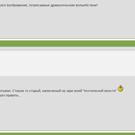
ашего воображения, потрясаемые драматическим волшебством".
считывал. Стишок то старый, написанный на заре моей "поэтической юности"
шел править...