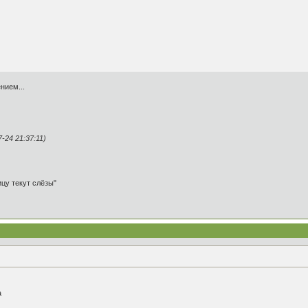
нием...
24 21:37:11)
ицу текут слёзы"
а