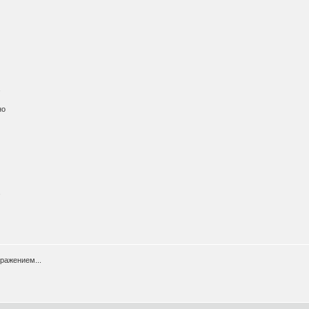
,
но
,
ражением...