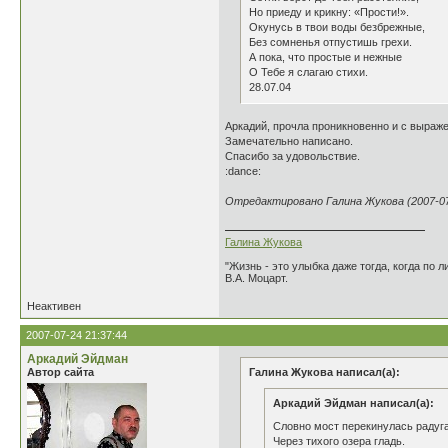
Но приеду и крикну: «Прости!».
Окунусь в твои воды безбрежные,
Без сомненья отпустишь грехи.
А пока, что простые и нежные
О Тебе я слагаю стихи.
28.07.04
Аркадий, прочла проникновенно и с выраже
Замечательно написано.
Спасибо за удовольствие.
:dance:
Отредактировано Галина Жукова (2007-07-
Галина Жукова
"Жизнь - это улыбка даже тогда, когда по л
В.А. Моцарт.
Неактивен
2007-07-24 21:37:44
Аркадий Эйдман
Автор сайта
Галина Жукова написал(а):
Аркадий Эйдман написал(а):
Словно мост перекинулась радуг
Через тихого озера гладь.