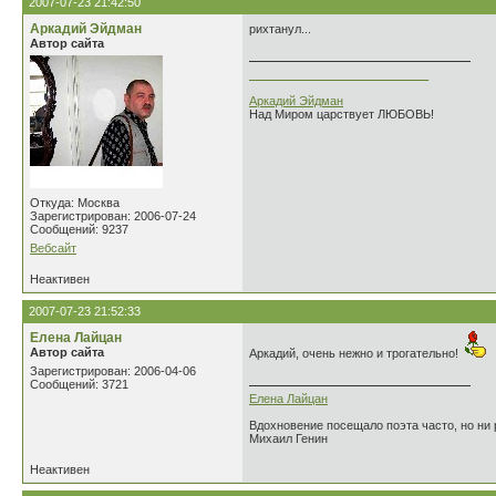
2007-07-23 21:42:50
Аркадий Эйдман
рихтанул...
Автор сайта
___________________________
Аркадий Эйдман
Над Миром царствует ЛЮБОВЬ!
Откуда: Москва
Зарегистрирован: 2006-07-24
Сообщений: 9237
Вебсайт
Неактивен
2007-07-23 21:52:33
Елена Лайцан
Автор сайта
Аркадий, очень нежно и трогательно!
Зарегистрирован: 2006-04-06
Сообщений: 3721
Елена Лайцан
Вдохновение посещало поэта часто, но ни р
Михаил Генин
Неактивен