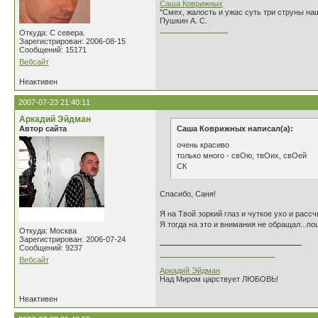
Саша Коврижных
"Смех, жалость и ужас суть три струны н
Пушкин А. С.
________________
Откуда: С севера.
Зарегистрирован: 2006-08-15
Сообщений: 15171
Вебсайт
Неактивен
2007-07-23 21:40:11
Аркадий Эйдман
Автор сайта
Саша Коврижных написал(а):
очень красиво
только много - свОю, твОих, свОей
СК
Спасибо, Саня!
Я на Твой зоркий глаз и чуткое ухо и рас
Я тогда на это и внимания не обращал...по
Откуда: Москва
Зарегистрирован: 2006-07-24
Сообщений: 9237
___________________________
Вебсайт
Аркадий Эйдман
Над Миром царствует ЛЮБОВЬ!
Неактивен