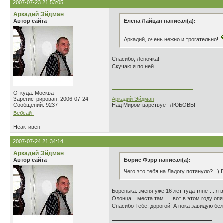
2007-07-23 21:53:05
Аркадий Эйдман
Автор сайта
Елена Лайцан написал(а):
Аркадий, очень нежно и трогательно!
Спасибо, Леночка!
Скучаю я по ней....
___________________________
Откуда: Москва
Зарегистрирован: 2006-07-24
Аркадий Эйдман
Сообщений: 9237
Над Миром царствует ЛЮБОВЬ!
Вебсайт
Неактивен
2007-07-24 21:34:14
Аркадий Эйдман
Автор сайта
Борис Фэрр написал(а):
Чего это тебя на Ладогу потянуло? =) 
Боренька...меня уже 16 лет туда тянет....я
Олонца....места там......вот в этом году оп
Спасибо Тебе, дорогой! А пока завидую бел