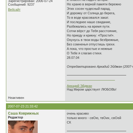
Зарегистрирован: 2006-07-24
Но храню в верной памяти бережно
Сообщений: 9237
Этих сосен чудесный парад,
Вебсайт
И дорожку от Солнца до берега,
То в воде красовался закат.
И последнее наше свидание,
Разбежались на время пути.
Сотни вёрст до Тебя расстояние,
Но приеду и крикну: «Прости!».
Окунусь в твои воды безбрежные,
Без сомненья отпустишь грехи.
А пока, что простые и нежные
О Тебе я слагаю стихи.
28.07.04
Отредактировано Аркадий Эйдман (2007-0
___________________________
Аркадий Эйдман
Над Миром царствует ЛЮБОВЬ!
Неактивен
2007-07-23 21:33:42
Саша Коврижных
очень красиво
Редактор
только много - свОю, твОих, свОей
СК