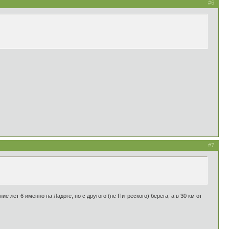
#6
#7
е лет 6 именно на Ладоге, но с другого (не Питреского) берега, а в 30 км от