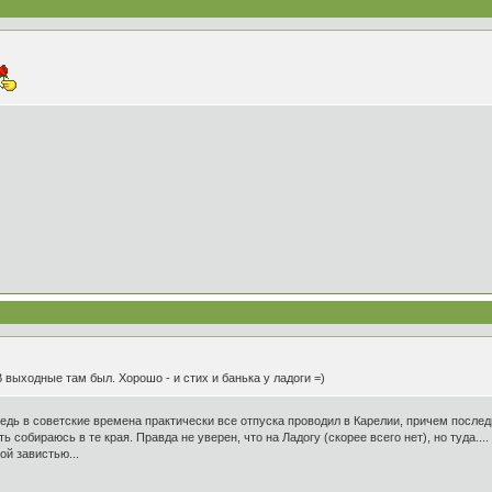
В выходные там был. Хорошо - и стих и банька у ладоги =)
 ведь в советские времена практически все отпуска проводил в Карелии, причем последни
ять собираюсь в те края. Правда не уверен, что на Ладогу (скорее всего нет), но туда....
ой завистью...