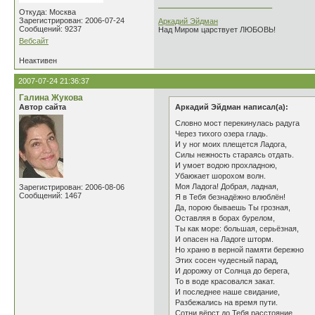
___________________________
Откуда: Москва
Зарегистрирован: 2006-07-24
Аркадий Эйдман
Сообщений: 9237
Над Миром царствует ЛЮБОВЬ!
Вебсайт
Неактивен
2007-07-24 21:36:37
Галина Жукова
Автор сайта
Аркадий Эйдман написал(а):
Словно мост перекинулась радуга
Через тихого озера гладь.
И у ног моих плещется Ладога,
Силы нежность стараясь отдать.
И умоет водою прохладною,
Убаюкает шорохом волн.
Моя Ладога! Добрая, ладная,
Зарегистрирован: 2006-08-06
Сообщений: 1467
Я в Тебя безнадёжно влюблён!
Да, порою бываешь Ты грозная,
Оставляя в борах бурелом,
Ты как море: большая, серьёзная,
И опасен на Ладоге шторм.
Но храню в верной памяти бережно
Этих сосен чудесный парад,
И дорожку от Солнца до берега,
То в воде красовался закат.
И последнее наше свидание,
Разбежались на время пути.
Сотни вёрст до Тебя расстояние,