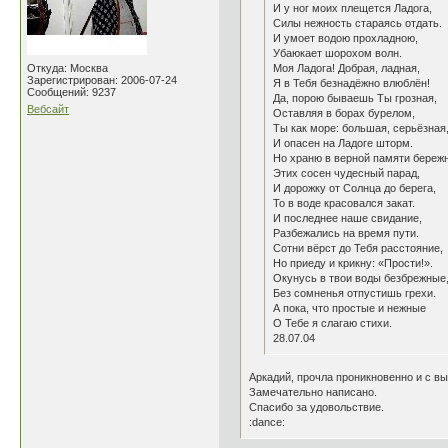
И у ног моих плещется Ладога,
Силы нежность стараясь отдать.
И умоет водою прохладною,
Убаюкает шорохом волн.
Откуда: Москва
Моя Ладога! Добрая, ладная,
Зарегистрирован: 2006-07-24
Я в Тебя безнадёжно влюблён!
Сообщений: 9237
Да, порою бываешь Ты грозная,
Вебсайт
Оставляя в борах бурелом,
Ты как море: большая, серьёзная
И опасен на Ладоге шторм.
Но храню в верной памяти береж
Этих сосен чудесный парад,
И дорожку от Солнца до берега,
То в воде красовался закат.
И последнее наше свидание,
Разбежались на время пути.
Сотни вёрст до Тебя расстояние,
Но приеду и крикну: «Прости!».
Окунусь в твои воды безбрежные
Без сомненья отпустишь грехи.
А пока, что простые и нежные
О Тебе я слагаю стихи.
28.07.04
Аркадий, прочла проникновенно и с вы
Замечательно написано.
Спасибо за удовольствие.
:dance: