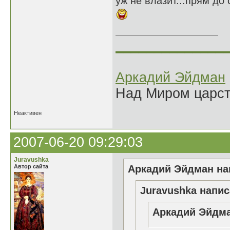
уж не влазит...прям до с
______________
Аркадий Эйдман
Над Миром царс
Неактивен
2007-06-20 09:29:03
Juravushka
Автор сайта
Аркадий Эйдман нап
Juravushka напис
Аркадий Эйдма