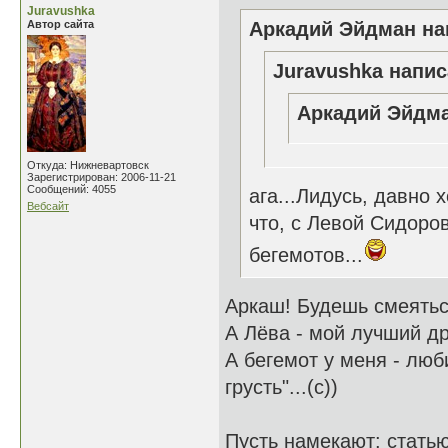
Juravushka
Автор сайта
Аркадий Эйдман нап
Juravushka напис
Аркадий Эйдма
Откуда: Нижневартовск
Зарегистрирован: 2006-11-21
Сообщений: 4055
ага...Лидусь, давно 
Вебсайт
что, с Левой Сидоро
бегемотов...
Аркаш! Будешь смеяться
А Лёва - мой лучший др
А бегемот у меня - люб
грусть"...(с))
Пусть намекают: стать