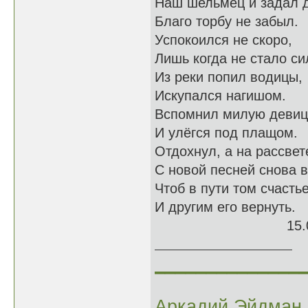
Наш шельмец и задал д
Благо торбу не забыл.
Успокоился не скоро,
Лишь когда не стало си
Из реки попил водицы,
Искупался нагишом.
Вспомнил милую деви
И улёгся под плащом.
Отдохнул, а на рассвет
С новой песней снова в
Чтоб в пути том счасть
И другим его вернуть.
15.06.
______________
Аркадий Эйдман