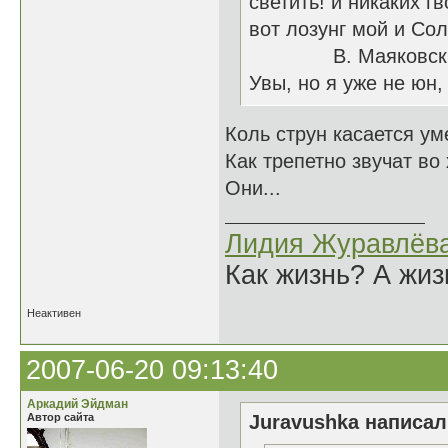
светить! и никаких гв
вот лозунг мой и Сол
В. Маяковск
Увы, но я уже не юн,
Коль струн касается ум
Как трепетно звучат во
Они...
Лидия Журавлёв
Как жизнь? А жи
Неактивен
2007-06-20 09:13:40
Аркадий Эйдман
Автор сайта
Juravushka написал(