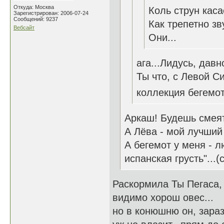
Откуда: Москва
Коль струн каса
Зарегистрирован: 2006-07-24
Сообщений: 9237
Как трепетно зв
Вебсайт
Они...
ага...Лидусь, дав
Ты что, с Левой С
коллекция бегемот
Аркаш! Будешь смеять
А Лёва - мой лучший
А бегемот у меня - л
испанская грусть"...(с
Раскормила Ты Пегаса,
видимо хорош овес...
но в конюшню он, зараз