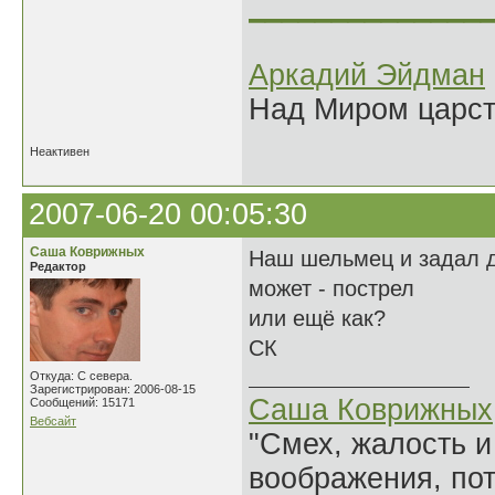
______________
Аркадий Эйдман
Над Миром царс
Неактивен
2007-06-20 00:05:30
Саша Коврижных
Наш шельмец и задал д
Редактор
может - пострел
или ещё как?
СК
Откуда: С севера.
Зарегистрирован: 2006-08-15
Саша Коврижных
Сообщений: 15171
Вебсайт
"Смех, жалость и
воображения, по