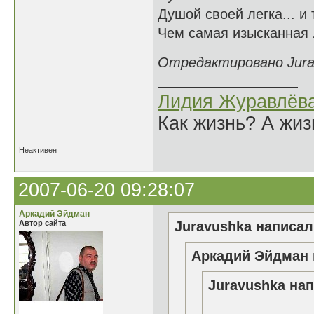
Душой своей легка... и 
Чем самая изысканная л
Отредактировано Jurav
Лидия Журавлёв
Как жизнь? А жи
Неактивен
2007-06-20 09:28:07
Аркадий Эйдман
Автор сайта
Juravushka написал(
Аркадий Эйдман 
Juravushka нап