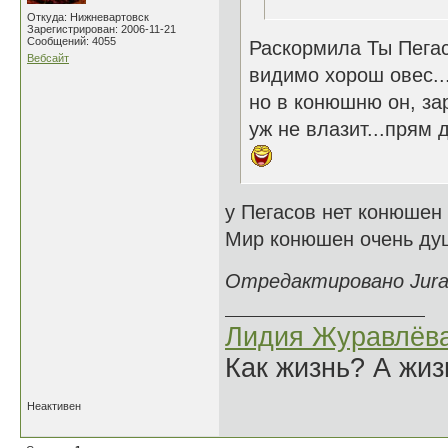
Откуда: Нижневартовск
Зарегистрирован: 2006-11-21
Сообщений: 4055
Раскормила Ты Пегас
Вебсайт
видимо хорош овес..
но в конюшню он, за
уж не влазит...прям д
у Пегасов нет конюшен 
Мир конюшен очень душ
Отредактировано Jurav
Лидия Журавлёв
Как жизнь? А жи
Неактивен