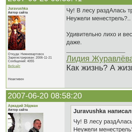
Juravushka
Чу! В лесу раздАлась тр
Автор сайта
Неужели менестрель?..
Удивительно лихо и вес
даже.
Откуда: Нижневартовск
Лидия Журавлёв
Зарегистрирован: 2006-11-21
Сообщений: 4055
Как жизнь? А жи
Вебсайт
Неактивен
2007-06-20 08:58:20
Аркадий Эйдман
Автор сайта
Juravushka написал(
Чу! В лесу раздАлась
Неужели менестрель?