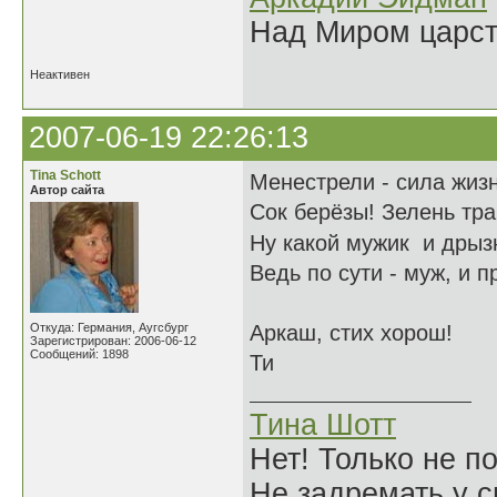
Над Миром царс
Неактивен
2007-06-19 22:26:13
Tina Schott
Менестрели - сила жизн
Автор сайта
Сок берёзы! Зелень тра
Ну какой мужик и дрыз
Ведь по сути - муж, и п
Откуда: Германия, Аугсбург
Аркаш, стих хорош!
Зарегистрирован: 2006-06-12
Сообщений: 1898
Ти
Тина Шотт
Нет! Только не по
Не задремать у с