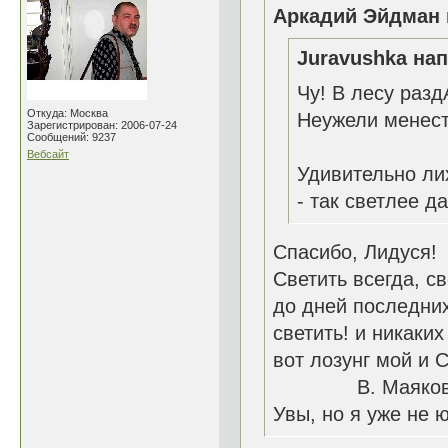
Аркадий Эйдман 
Juravushka нап
Чу! В лесу разд
Откуда: Москва
Неужели менест
Зарегистрирован: 2006-07-24
Сообщений: 9237
Вебсайт
Удивительно ли
- так светлее д
Спасибо, Лидуся!
Светить всегда, с
до дней последних
светить! и никаких
вот лозунг мой и 
В. Маяковс
Увы, но я уже не ю