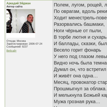
Аркадий Эйдман
Полем, лугом, рощей, 
Автор сайта
По оврагам, вдоль реки
Ходит менестрель-пове
Разорвались башмаки,
Ноги чёрные от пыли,
В торбе лютня и сухарь
Откуда: Москва
И баллады, сказки, был
Зарегистрирован: 2006-07-24
Сообщений: 9237
Весело горит фонарь
Вебсайт
У него под глазом левы
Видно ночь была темна
Думал он, что встретил
И живёт она одна…
Месяц, провокатор ста
Прошмыгнул за облака.
И мелькнула Божьей ка
Мужа грозная рука…