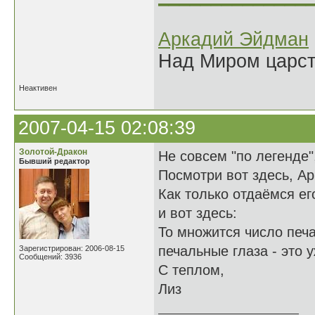
Аркадий Эйдман
Над Миром царс
Неактивен
2007-04-15 02:08:39
Золотой-Дракон
Не совсем "по легенде"
Бывший редактор
Посмотри вот здесь, А
Как только отдаёмся его
и вот здесь:
То множится число печа
печальные глаза - это 
Зарегистрирован: 2006-08-15
Сообщений: 3936
С теплом,
Лиз