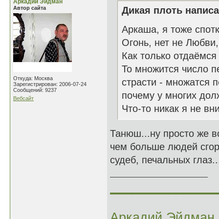
Аркадий Эйдман
Автор сайта
Дикая плоть написа
Аркаша, я тоже спо
Огонь, нет не Любви,
Как только отдаёмся 
То множится число п
Откуда: Москва
страсти - множатся 
Зарегистрирован: 2006-07-24
Сообщений: 9237
почему у многих дол
Вебсайт
Что-то никак я не вни
Танюш...ну просто же вс
чем больше людей сгора
судеб, печальных глаз.
______________
Аркадий Эйдман