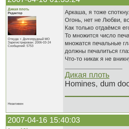
Дикая плоть
Аркаша, я тоже спотк
Редактор
Огонь, нет не Любви, в
Как только отдаёмся ег
То множится число печа
Откуда: г. Долгопрудный МО
множатся печальные гл
Зарегистрирован: 2006-03-24
Сообщений: 5753
должны печалиться глаз
Что-то никак я не вникну
Дикая плоть
Homines, dum doce
______________
Неактивен
2007-04-16 15:40:03