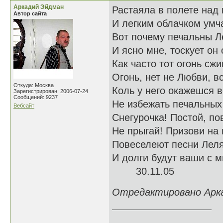
Аркадий Эйдман
Растаяла в полете над
Автор сайта
И легким облачком умч
Вот почему печальны Л
И ясно мне, тоскует он 
Как часто тот огонь сжи
Огонь, нет не Любви, в
Откуда: Москва
Коль у него окажешся в
Зарегистрирован: 2006-07-24
Сообщений: 9237
Не избежать печальных 
Вебсайт
Снегурочка! Постой, по
Не прыгай! Призови на
Повеселеют песни Леля
И долги будут ваши с 
30.11.05
Отредактировано Аркад
______________