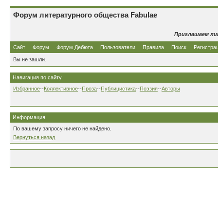
Форум литературного общества Fabulae
Приглашаем ли
Сайт
Форум
Форум Дебюта
Пользователи
Правила
Поиск
Регистра
Вы не зашли.
Навигация по сайту
Избранное
--
Коллективное
--
Проза
--
Публицистика
--
Поэзия
--
Авторы
Информация
По вашему запросу ничего не найдено.
Вернуться назад