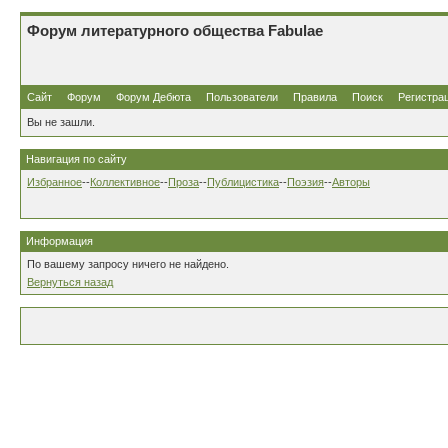
Форум литературного общества Fabulae
Сайт
Форум
Форум Дебюта
Пользователи
Правила
Поиск
Регистра
Вы не зашли.
Навигация по сайту
Избранное
--
Коллективное
--
Проза
--
Публицистика
--
Поэзия
--
Авторы
Информация
По вашему запросу ничего не найдено.
Вернуться назад